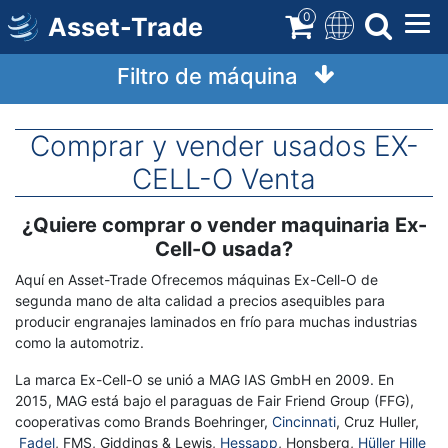
Saltar
0
Asset-Trade
al
contenido
Filtro de máquina
principal
Comprar y vender usados EX-
CELL-O Venta
¿Quiere comprar o vender maquinaria Ex-
Término
Descripción
Cell-O usada?
Aquí en Asset-Trade Ofrecemos máquinas Ex-Cell-O de
segunda mano de alta calidad a precios asequibles para
producir engranajes laminados en frío para muchas industrias
como la automotriz.
La marca Ex-Cell-O se unió a MAG IAS GmbH en 2009. En
2015, MAG está bajo el paraguas de Fair Friend Group (FFG),
cooperativas como Brands Boehringer,
Cincinnati
, Cruz Huller,
Fadel
, FMS, Giddings & Lewis,
Hessapp
, Honsberg,
Hüller Hille