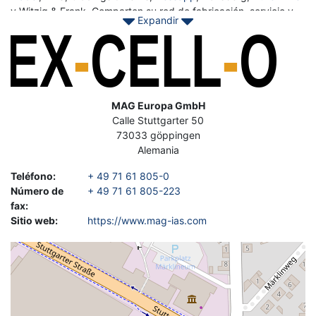
y Witzig & Frank. Comparten su red de fabricación, servicio y
Expandir
distribución.
Imagen
Contacto Asset-Trade Encuentre hoy sus máquinas y equipos
Ex-Cell-O usados ​​para producir engranajes rentables.
Dirección
MAG Europa GmbH
Calle Stuttgarter 50
73033
göppingen
Alemania
Teléfono
:
+ 49 71 61 805-0
Número de
+ 49 71 61 805-223
fax
:
Sitio web
:
https://www.mag-ias.com
Geolocalización