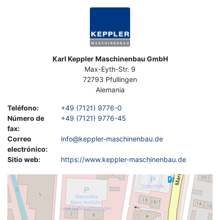
Imagen
Dirección
Karl Keppler Maschinenbau GmbH
Max-Eyth-Str. 9
72793
Pfullingen
Alemania
Teléfono
:
+49 (7121) 9776-0
Número de
+49 (7121) 9776-45
fax
:
Correo
info@keppler-maschinenbau.de
electrónico
:
Sitio web
:
https://www.keppler-maschinenbau.de
Geolocalización