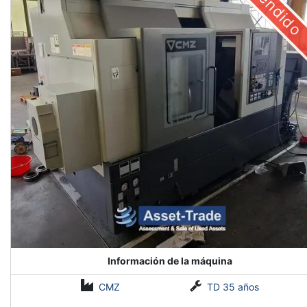
vendido
Información de la máquina
CMZ
TD 35 años