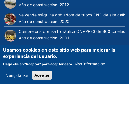
Año de construcción:
2012
Se vende máquina dobladora de tubos CNC de alta calid
Año de construcción:
2020
Compre una prensa hidráulica ONAPRES de 800 tonelada
Año de construcción:
2001
Compre una máquina de moldeo por inyección Husky E 3
Usamos cookies en este sitio web para mejorar la
Año de construcción:
1996
experiencia del usuario.
Más información
Haga clic en "Aceptar" para aceptar esto.
Página 1
página
>>
siguiente
Nein, danke
Aceptar
MÁQUINAS POR TIPO DE PRODUCTO
Centros de mecanizado verticales
|
Tornos CNC
|
Centros de
mecanizado universales
|
Centro de mecanizado horizontal
|
Máquinas de moldeo por inyección
|
Máquinas de medición
coordinadas
|
Máquina de corte por láser
|
Máquinas de