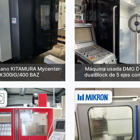
ano KITAMURA Mycenter-
Máquina usada DMG D
X300iG/400 BAZ
dualBlock de 5 ejes con