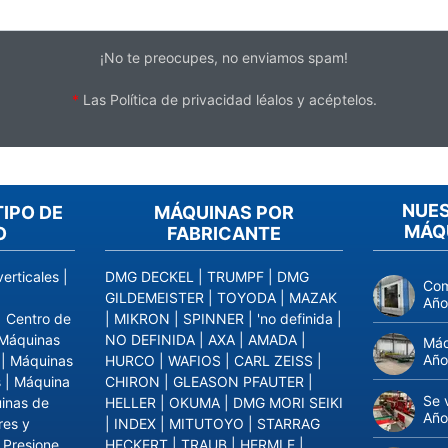
¡No te preocupes, no enviamos spam!
*
Las
Política de privacidad
léalos y acéptelos.
NUES
IPO DE
MÁQUINAS POR
MÁQ
O
FABRICANTE
erticales
|
DMG DECKEL
|
TRUMPF
|
DMG
Com
GILDEMEISTER
|
TOYODA
|
MAZAK
Año
|
Centro de
|
MIKRON
|
SPINNER
|
'no definida
|
Máquinas
NO DEFINIDA
|
AXA
|
AMADA
|
Máq
Año
|
Máquinas
HURCO
|
WAFIOS
|
CARL ZEISS
|
s
|
Máquina
CHIRON
|
GLEASON PFAUTER
|
Se 
inas de
HELLER
|
OKUMA
|
DMG MORI SEIKI
Año
res y
|
INDEX
|
MITUTOYO
|
STARRAG
|
Presione
HECKERT
|
TRAUB
|
HERMLE
|