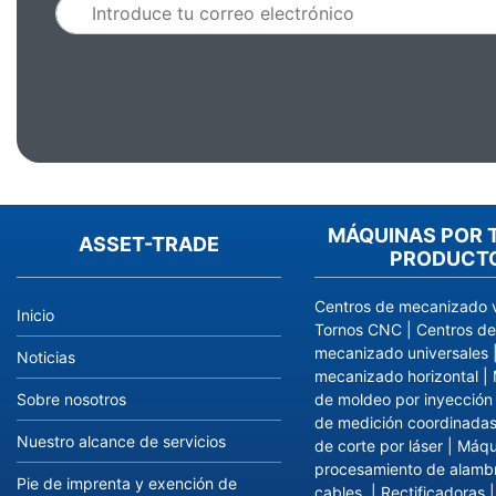
MÁQUINAS POR T
ASSET-TRADE
PRODUCT
Centros de mecanizado v
Inicio
Tornos CNC
|
Centros de
mecanizado universales
Noticias
mecanizado horizontal
|
Sobre nosotros
de moldeo por inyección
de medición coordinada
Nuestro alcance de servicios
de corte por láser
|
Máqu
procesamiento de alamb
Pie de imprenta y exención de
cables.
|
Rectificadoras