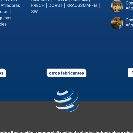
Com
|
Afiladoras
FRECH
|
DORST
|
KRAUSSMAFFEI
|
Año
oras
|
SW
uinas
Com
cies
Año
os
otros fabricantes
rade
-
Evaluación y comercialización de plantas industriales a nive