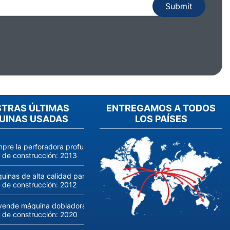
TRAS ÚLTIMAS
ENTREGAMOS A TODOS
UINAS USADAS
LOS PAÍSES
pre la perforadora profunda RASOMA FZS 3200 (año de fabricación
 de construcción:
2013
uinas de alta calidad para la producción y el procesamiento de vid
 de construcción:
2012
vende máquina dobladora de tubos CNC de alta calidad Transfluid
 de construcción:
2020