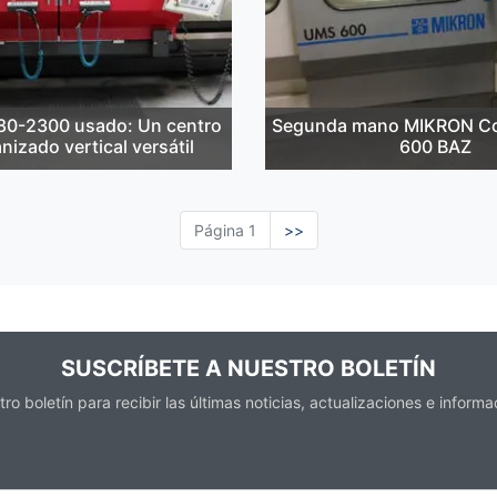
80-2300 usado: Un centro
Segunda mano MIKRON C
izado vertical versátil
600 BAZ
Página 1
página
>>
siguiente
SUSCRÍBETE A NUESTRO BOLETÍN
ro boletín para recibir las últimas noticias, actualizaciones e informa