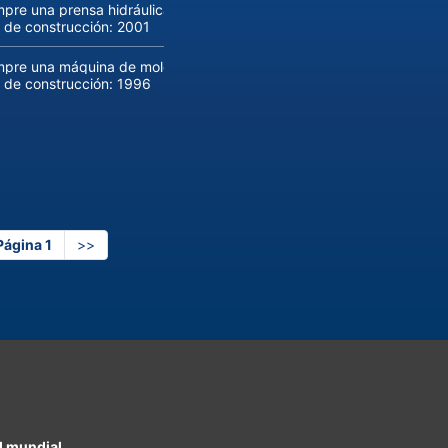
pre una prensa hidráulica ONAPRES de 800 toneladas usada.
 de construcción:
2001
pre una máquina de moldeo por inyección Husky E 3150 RS 170/15
 de construcción:
1996
Página 1
página
>>
siguiente
l mundial