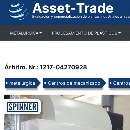
Asset-Trade
Ir
a
contenido
Evaluación y comercialización de plantas industriales a nive
METALÚRGICA
PROCESAMIENTO DE PLÁSTICOS
Árbitro. Nr.
:
1217-04270928
Productos
metalúrgica
Centros de mecanizado
Centros