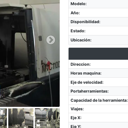
Modelo
:
Año
:
Disponibilidad
:
Estado
:
Ubicación
:
Direccion
:
Horas maquina
:
Eje de velocidad
:
Portaherramientas
:
Capacidad de la herramienta
:
Viajes:
Eje X
:
Eje Y
: