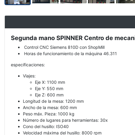
Segunda mano SPINNER Centro de mecani
Mareas
Ideales
Control CNC Siemens 810D con ShopMill
para
Horas de funcionamiento de la máquina 46.311
Lecciones
especificaciones:
Viajes:
Eje X: 1100 mm
Eje Y: 550 mm
Eje Z: 600 mm
Longitud de la mesa: 1200 mm
Ancho de la mesa: 600 mm
Peso máx. Pieza: 1000 kg
Número de lugares para herramientas: 30x
Cono del husillo: ISO40
Velocidad máxima del husillo: 8000 rpm