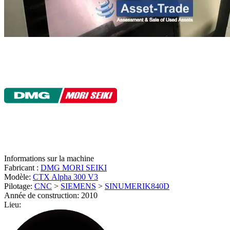
Informations sur la machine
Fabricant :
DMG MORI SEIKI
Modèle:
CTX Alpha 300 V3
Pilotage:
CNC
>
SIEMENS
>
SINUMERIK840D
Année de construction:
2010
Lieu: