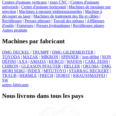
Centres d'usinage verticaux
|
tours CNC
|
Centres d'usinage
universels
|
Centre d'usinage horizontal
|
Machines de moulage par
injection
|
Machines à mesurer tridimensionnelles
|
Machine à
découper au laser
|
Machines de traitement des fils et câbles
|
Rectifieuses
|
Presses plieuses
|
Travail des métaux
|
Affûteuses
d'outils
|
Fraiseuses
|
Presses hydrauliques
|
Rectifieuses planes
Autres produits
Machines par fabricant
DMG DECKEL
|
TRUMPF
|
DMG GILDEMEISTER
|
TOYODA
|
MAZAK
|
MIKRON
|
SPINNER
|
'non défini
|
NON
DÉFINI
|
AXA
|
AMADA
|
HURCO
|
WAFIOS
|
CARL ZEISS
|
CHIRON
|
GLEASON PFAUTER
|
HELLER
|
OKUMA
|
DMG
MORI SEIKI
|
INDEX
|
MITUTOYO
|
STARRAG HECKERT
|
TRAUB
|
HERMLE
|
FRECH
|
DORST
|
KRAUSSMAFFEI
|
SW
autres fabricants
Nous livrons dans tous les pays