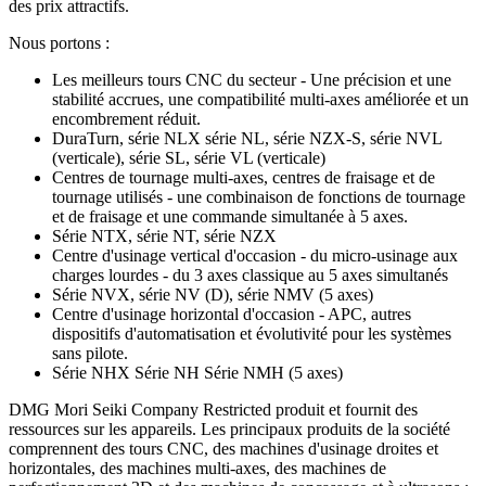
des prix attractifs.
Nous portons :
Les meilleurs tours CNC du secteur - Une précision et une
stabilité accrues, une compatibilité multi-axes améliorée et un
encombrement réduit.
DuraTurn, série NLX série NL, série NZX-S, série NVL
(verticale), série SL, série VL (verticale)
Centres de tournage multi-axes, centres de fraisage et de
tournage utilisés - une combinaison de fonctions de tournage
et de fraisage et une commande simultanée à 5 axes.
Série NTX, série NT, série NZX
Centre d'usinage vertical d'occasion - du micro-usinage aux
charges lourdes - du 3 axes classique au 5 axes simultanés
Série NVX, série NV (D), série NMV (5 axes)
Centre d'usinage horizontal d'occasion - APC, autres
dispositifs d'automatisation et évolutivité pour les systèmes
sans pilote.
Série NHX Série NH Série NMH (5 axes)
DMG Mori Seiki Company Restricted produit et fournit des
ressources sur les appareils. Les principaux produits de la société
comprennent des tours CNC, des machines d'usinage droites et
horizontales, des machines multi-axes, des machines de