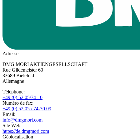
Adresse
DMG MORI AKTIENGESELLSCHAFT
Rue Gildemeister 60
33689
Bielefeld
Allemagne
Téléphone
:
+49 (0) 52 05/74 - 0
Numéro de fax
:
+49 (0) 52 05 / 74-30 09
Email
:
info@dmgmori.com
Site Web
:
https://de.dmgmori.com
Géolocalisation