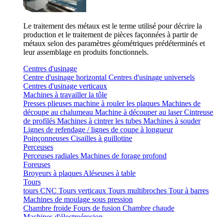
Le traitement des métaux est le terme utilisé pour décrire la
production et le traitement de pièces façonnées à partir de
métaux selon des paramètres géométriques prédéterminés et
leur assemblage en produits fonctionnels.
Centres d'usinage
Centre d'usinage horizontal
Centres d'usinage universels
Centres d'usinage verticaux
Machines à travailler la tôle
Presses plieuses
machine à rouler les plaques
Machines de
découpe au chalumeau
Machine à découper au laser
Cintreuse
de profilés
Machines à cintrer les tubes
Machines à souder
Lignes de refendage / lignes de coupe à longueur
Poinçonneuses
Cisailles à guillotine
Perceuses
Perceuses radiales
Machines de forage profond
Foreuses
Broyeurs à plaques
Aléseuses à table
Tours
tours CNC
Tours verticaux
Tours multibroches
Tour à barres
Machines de moulage sous pression
Chambre froide
Fours de fusion
Chambre chaude
Machines d'électroérosion