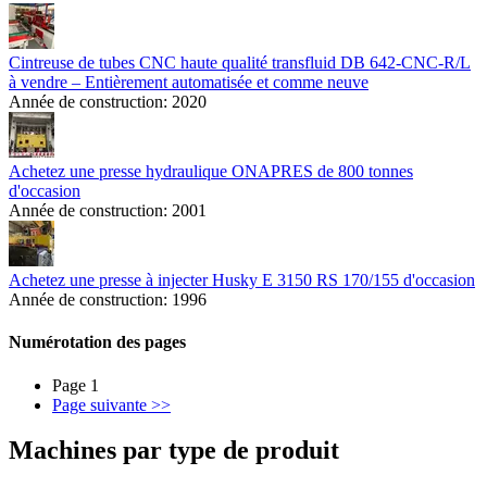
Cintreuse de tubes CNC haute qualité transfluid DB 642-CNC-R/L
à vendre – Entièrement automatisée et comme neuve
Année de construction:
2020
Achetez une presse hydraulique ONAPRES de 800 tonnes
d'occasion
Année de construction:
2001
Achetez une presse à injecter Husky E 3150 RS 170/155 d'occasion
Année de construction:
1996
Numérotation des pages
Page 1
Page suivante
>>
Machines par type de produit