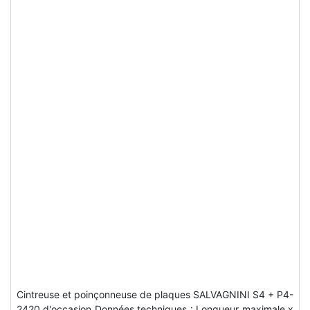
Cintreuse et poinçonneuse de plaques SALVAGNINI S4 + P4-
2420 d'occasion Données techniques : Longueur maximale x