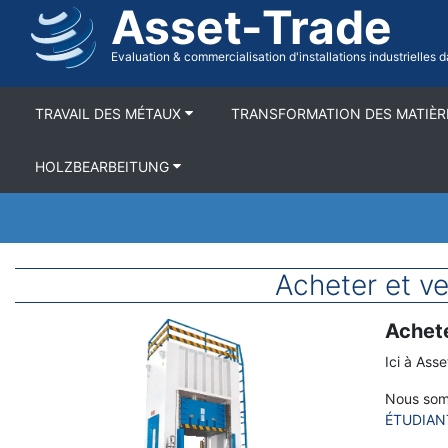
Asset-Trade
Aller
au
contenu
Evaluation & commercialisation d'installations industrielles
TRAVAIL DES MÉTAUX
TRANSFORMATION DES MATIÈR
HOLZBEARBEITUNG
Acheter et 
Achete
Image(s)
Terme
Description
Ici à Ass
Nous somm
ÉTUDIAN