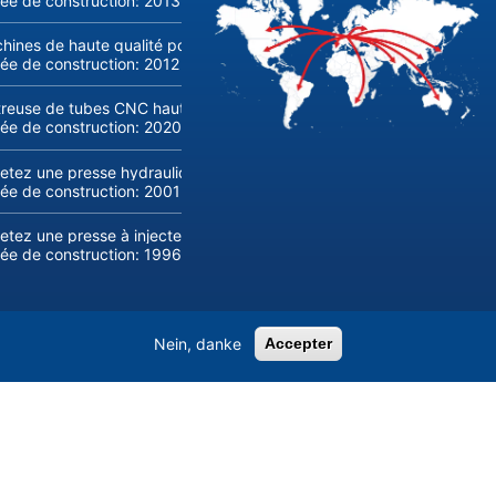
ée de construction:
2013
hines de haute qualité pour la production et le traitement du verre 
ée de construction:
2012
treuse de tubes CNC haute qualité transfluid DB 642-CNC-R/L à ve
ée de construction:
2020
etez une presse hydraulique ONAPRES de 800 tonnes d'occasion
ée de construction:
2001
etez une presse à injecter Husky E 3150 RS 170/155 d'occasion
ée de construction:
1996
Nein, danke
Accepter
Page 1
Page
>>
suivante