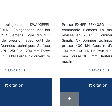
poinçonner SWA/KIEFEL
Presse EXNER EEX40SO d'oc
500kN - Poinçonnage Madillon
commande Siemens La ma
NC Siemens Type d'outil :
révisée en 2007 : Comma
r de pression avec outil de
Simatic C7 Données techniq
 Données techniques: Surface
presse 400 kN Coussin d'e
(LxP) : 2500 x 1200 mm Force
100 mm 160 kN Hauteur d'ins
 : 500 kN Largeur d'ouverture
mm Course 300 mm Hauteur 
machi...
En savoir plus
En savoir plus
citation
citation