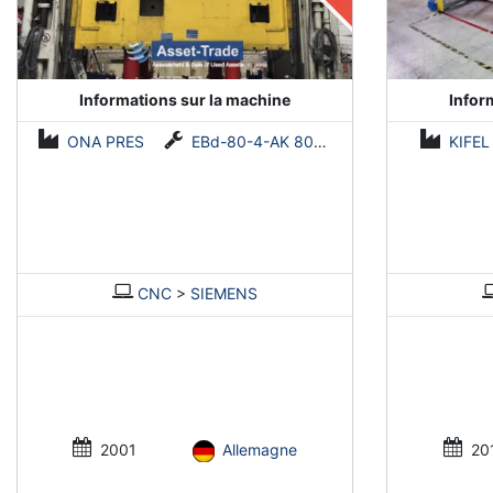
Informations sur la machine
Infor
ONA PRES
EBd-80-4-AK 800 tonnes
KIFEL
CNC
>
SIEMENS
2001
Allemagne
20