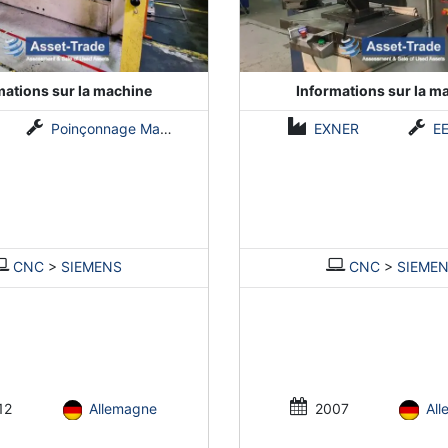
mations sur la machine
Informations sur la m
Poinçonnage Madillon 500kN
EXNER
E
CNC
>
SIEMENS
CNC
>
SIEME
12
Allemagne
2007
Al