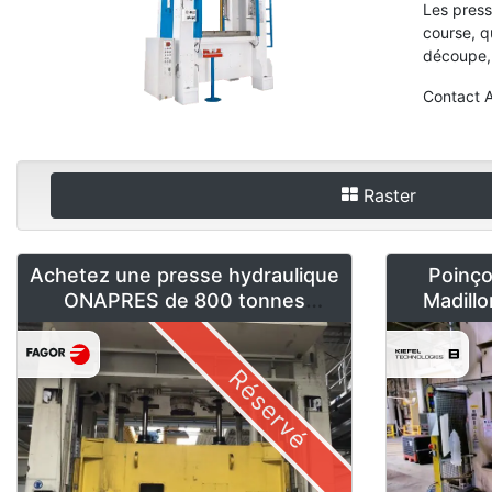
Les press
course, qu
découpe, 
Contact A
Raster
Achetez une presse hydraulique
Poinç
ONAPRES de 800 tonnes
Madill
d'occasion
Réservé