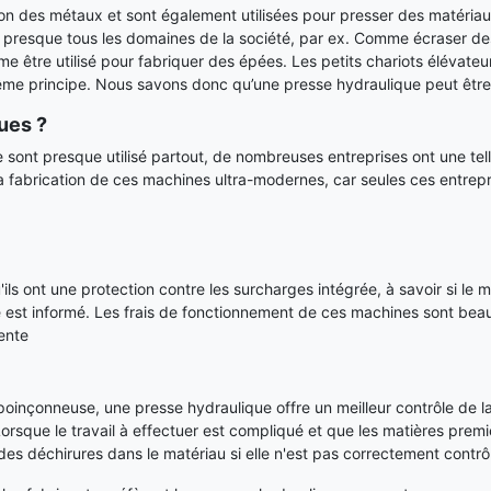
on des métaux et sont également utilisées pour presser des matériaux
 presque tous les domaines de la société, par ex. Comme écraser des 
ême être utilisé pour fabriquer des épées. Les petits chariots élévateu
me principe. Nous savons donc qu’une presse hydraulique peut être u
ues ?
e sont presque utilisé partout, de nombreuses entreprises ont un
abrication de ces machines ultra-modernes, car seules ces entrepris
ils ont une protection contre les surcharges intégrée, à savoir si l
ne est informé. Les frais de fonctionnement de ces machines sont beau
ente
inçonneuse, une presse hydraulique offre un meilleur contrôle de la
 Lorsque le travail à effectuer est compliqué et que les matières premiè
es déchirures dans le matériau si elle n'est pas correctement contrô