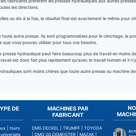
e les fabricants préfèrent les presses hydrauliques aux autres presse
utes les directions.
les ou dix à la fois, le résultat final est exactement le même pour c
toute autre presse. Ils sont programmables pour le clinchage, le poi
es que vous pouvez utiliser pour tous vos besoins.
une presse hydraulique peut faire beaucoup plus de travail en moins 
avail est donc fait plus rapidement qu'avec le travail humain et il 
ydrauliques sont moins chères que toute autre presse ou machine de f
NO
YPE DE
MACHINES PAR
MACHI
FABRICANT
aux
|
tours
DMG DECKEL
|
TRUMPF
|
TOYODA
Ach
 universels
|
DMG GILDEMEISTER
|
MAZAK
|