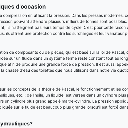
iques d'occasion
 compression en utilisant la pression. Dans les presses modernes, ce
ession pouvant atteindre plusieurs milliers de tonnes sont possibles.
 ils n’atteignent pas leurs temps de cycle. C’est pour cette raison qu
us, ils offrent une protection contre les surcharges et leur variateur p
ation de composants ou de pièces, qui est basé sur la loi de Pascal,
cée sur un fluide dans un système fermé reste constant tout au long 
ue afin de produire une grande force de pression. Il est aussi appe
la chasse d'eau des toilettes que nous utilisons dans notre vie quoti
 sur les concepts de la théorie de Pascal, le fonctionnement et les 
ques, etc. : de l'huile, un liquide, est versée dans un cylindre plus
rs un cylindre plus grand appelé maître-cylindre. La pression appliqué
iquée sur le fluide est beaucoup plus grande lorsqu'il est forcé dans 
 hydrauliques?