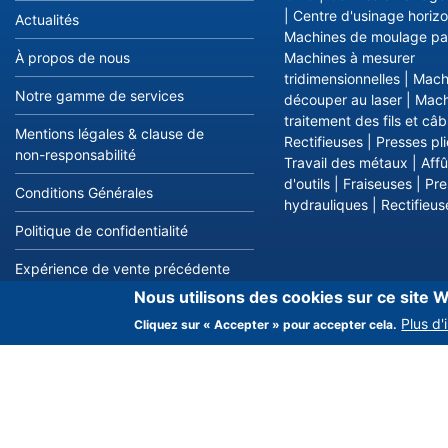
|
Centre d'usinage horizo
Actualités
Machines de moulage par
À propos de nous
Machines à mesurer
tridimensionnelles
|
Mach
Notre gamme de services
découper au laser
|
Mach
traitement des fils et câb
Mentions légales & clause de
Rectifieuses
|
Presses pl
non-responsabilité
Travail des métaux
|
Aff
d'outils
|
Fraiseuses
|
Pre
Conditions Générales
hydrauliques
|
Rectifieus
Politique de confidentialité
Expérience de vente précédente
Nous utilisons des cookies sur ce site W
Nos agents commerciaux dans le
Plus d'
Cliquez sur « Accepter » pour accepter cela.
monde entier
Contact
Autres produi