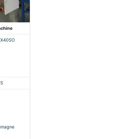
achine
EX40SO
NS
lemagne