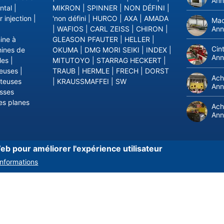
Ann
ntal
|
MIKRON
|
SPINNER
|
NON DÉFINI
|
 injection
|
'non défini
|
HURCO
|
AXA
|
AMADA
Mac
Ann
|
WAFIOS
|
CARL ZEISS
|
CHIRON
|
ine à
GLEASON PFAUTER
|
HELLER
|
Cin
ines de
OKUMA
|
DMG MORI SEIKI
|
INDEX
|
Ann
les
|
MITUTOYO
|
STARRAG HECKERT
|
ieuses
|
TRAUB
|
HERMLE
|
FRECH
|
DORST
Ach
ûteuses
|
KRAUSSMAFFEI
|
SW
Ann
sses
es planes
Ach
Ann
eb pour améliorer l'expérience utilisateur
informations
ts
autres fabricants