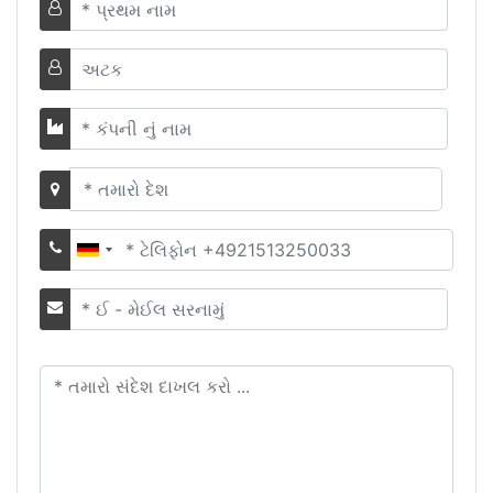
પ્રથમ
નામ
અટક
કંપનીનું
નામ
જમીન
ફોન
નંબર
ઇમેઇલ
તમારો
સંદેશ
દાખલ
કરો