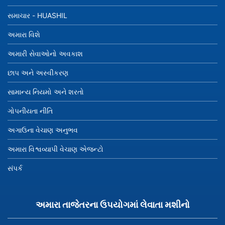
કરીને
પહેલા
સમાચાર - HUASHIL
તમારી
પૂછપરછ
અમારા વિશે
યાદીમાં
અમારી સેવાઓનો અવકાશ
ઉત્પાદનો
ઉમેરો.
છાપ અને અસ્વીકરણ
સામાન્ય નિયમો અને શરતો
ગોપનીયતા નીતિ
અગાઉના વેચાણ અનુભવ
અમારા વિશ્વવ્યાપી વેચાણ એજન્ટો
સંપર્ક
અમારા તાજેતરના ઉપયોગમાં લેવાતા મશીનો