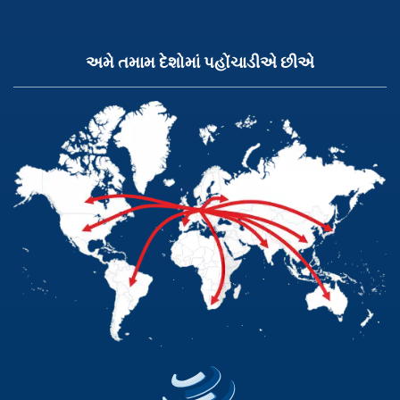
અમે તમામ દેશોમાં પહોંચાડીએ છીએ