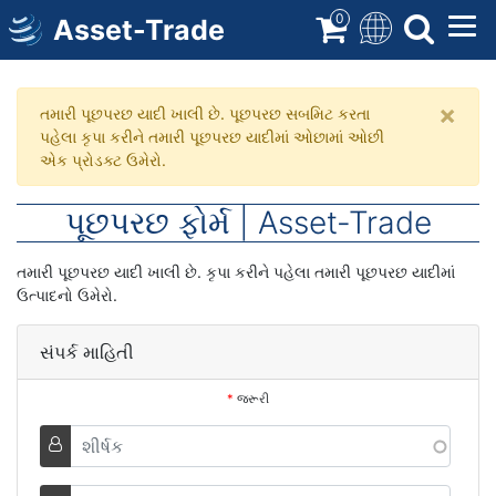
સામગ્રી
0
Asset-Trade
પર
જાઓ
×
ચેતવણી
તમારી પૂછપરછ યાદી ખાલી છે. પૂછપરછ સબમિટ કરતા
પહેલા કૃપા કરીને તમારી પૂછપરછ યાદીમાં ઓછામાં ઓછી
સંદેશ
એક પ્રોડક્ટ ઉમેરો.
પૂછપરછ ફોર્મ | Asset-Trade
તમારી પૂછપરછ યાદી ખાલી છે. કૃપા કરીને પહેલા તમારી પૂછપરછ યાદીમાં
ઉત્પાદનો ઉમેરો.
સંપર્ક માહિતી
*
જરૂરી
શીર્ષક