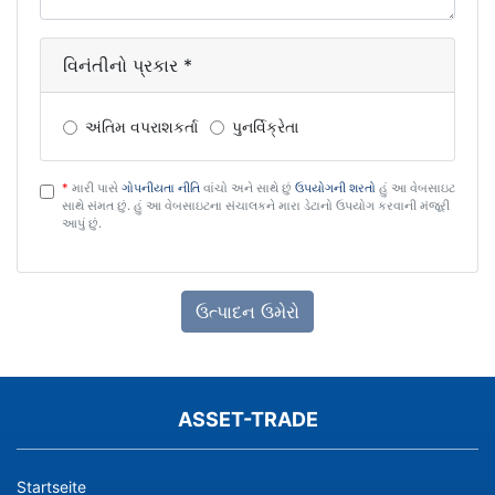
વિનંતીનો પ્રકાર *
અંતિમ વપરાશકર્તા
પુનર્વિક્રેતા
*
મારી પાસે
ગોપનીયતા નીતિ
વાંચો અને સાથે છું
ઉપયોગની શરતો
હું આ વેબસાઇટ
ડીએસજીવીઓ
સાથે સંમત છું. હું આ વેબસાઇટના સંચાલકને મારા ડેટાનો ઉપયોગ કરવાની મંજૂરી
આપું છું.
તમારી
પૂછપરછ
યાદી
ASSET-TRADE
ખાલી
છે.
કૃપા
Startseite