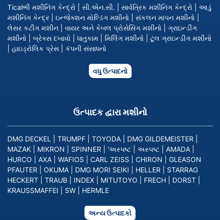
Ticalભી મશીનિંગ કેન્દ્રો
|
સી.એન.સી.
|
સાર્વત્રિક મશીનિંગ કેન્દ્રો
|
આડું
મશીનિંગ કેન્દ્ર
|
ઇન્જેક્શન મોલ્ડિંગ મશીનો
|
સંકલન માપન મશીનો
|
લેસર કટીંગ મશીન
|
વાયર અને કેબલ પ્રોસેસિંગ મશીનો
|
ગ્રાઇન્ડીંગ
મશીનો
|
બ્રેક્સ દબાવો
|
ધાતુકામ
|
મિલિંગ મશીનો
|
ટૂલ ગ્રાઇન્ડીંગ મશીનો
|
હાઇડ્રોલિક પ્રેસ
|
કંપની સંસાધનો
વધુ ઉત્પાદનો
ઉત્પાદક દ્વારા મશીનો
DMG DECKEL
|
TRUMPF
|
TOYODA
|
DMG GILDEMEISTER
|
MAZAK
|
MIKRON
|
SPINNER
|
'અસ્પષ્ટ
|
અસ્પષ્ટ
|
AMADA
|
HURCO
|
AXA
|
WAFIOS
|
CARL ZEISS
|
CHIRON
|
GLEASON
PFAUTER
|
OKUMA
|
DMG MORI SEIKI
|
HELLER
|
STARRAG
HECKERT
|
TRAUB
|
INDEX
|
MITUTOYO
|
FRECH
|
DORST
|
KRAUSSMAFFEI
|
SW
|
HERMLE
અન્ય ઉત્પાદકો