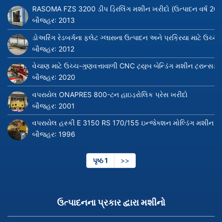
RASOMA FZS 3200 ડીપ ડ્રિલિંગ મશીન ખરીદો (ઉત્પાદન વર્ષ 201
બૌજહર:
2013
ડોઅરિંગ રેડબર્ગના ફ્લેટ ગ્લાસના ઉત્પાદન અને પ્રક્રિયા માટે ઉચ્ચ
બૌજહર:
2012
વેચાણ માટે ઉચ્ચ-ગુણવત્તાવાળી CNC ટ્યુબ બેન્ડિંગ મશીન ટ્રાન્સ
બૌજહર:
2020
વપરાયેલ ONAPRES 800-ટન હાઇડ્રોલિક પ્રેસ ખરીદો
બૌજહર:
2001
વપરાયેલ હસ્કી E 3150 RS 170/155 ઇન્જેક્શન મોલ્ડિંગ મશીન ખ
બૌજહર:
1996
પૃષ્ઠ 1
આગલું
>>
પૃષ્ઠ
ઉત્પાદનના પ્રકાર દ્વારા મશીનો