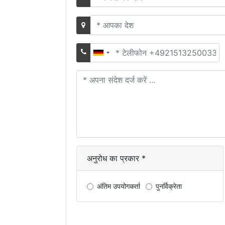
का
नाम
भूमि
फोन
नंबर
अपना
संदेश
दर्ज
करें
अनुरोध का प्रकार *
अंतिम उपयोगकर्ता
पुनर्विक्रेता