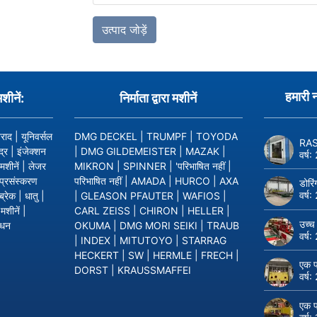
हमारी 
मशीनें:
निर्माता द्वारा मशीनें
राद
|
यूनिवर्सल
DMG DECKEL
|
TRUMPF
|
TOYODA
RASO
द्र
|
इंजेक्शन
|
DMG GILDEMEISTER
|
MAZAK
|
वर्ष:
मशीनें
|
लेजर
MIKRON
|
SPINNER
|
'परिभाषित नहीं
|
प्रसंस्करण
परिभाषित नहीं
|
AMADA
|
HURCO
|
AXA
डोरिं
वर्ष:
ब्रेक
|
धातु
|
|
GLEASON PFAUTER
|
WAFIOS
|
शीनें
|
CARL ZEISS
|
CHIRON
|
HELLER
|
उच्च
ाधन
OKUMA
|
DMG MORI SEIKI
|
TRAUB
वर्ष:
|
INDEX
|
MITUTOYO
|
STARRAG
HECKERT
|
SW
|
HERMLE
|
FRECH
|
एक प
DORST
|
KRAUSSMAFFEI
वर्ष:
एक प