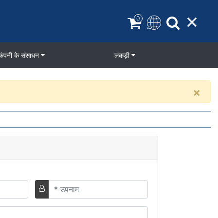
0
कंपनी के संसाधन
लकड़ी
×
अंतिम
नाम