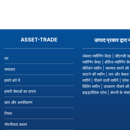
आपकी
पूछताछ
सूची
ASSET-TRADE
उत्पाद प्रकार द्वारा 
खाली
है।
कृपया
लंबवत मशीनिंग केंद्र
|
सीएनसी ख
घर
पहले
मशीनिंग केंद्र
|
क्षैतिज मशीनिंग कें
अपनी
मोल्डिंग मशीन
|
समन्वय मापने की 
समाचार
पूछताछ
काटने की मशीन
|
तार और केबल 
सूची
हमारे बारे में
मशीनें
|
पीसने वाली मशीनें
|
प्रेस 
में
मिलिंग मशीन
|
उपकरण पीसने की म
हमारी सेवाओं का दायरा
उत्पाद
हाइड्रोलिक प्रेस
|
कंपनी के संस
जोड़ें।
छाप और अस्वीकरण
नियम
गोपनीयता कथन