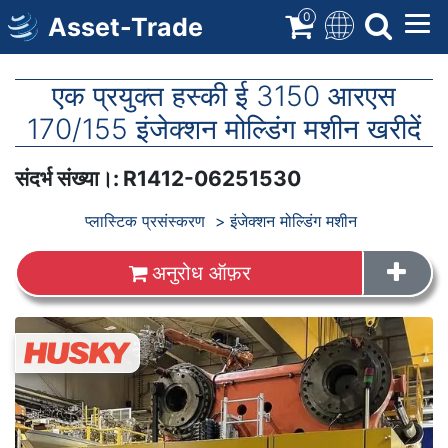
सामग्री
0
Asset-Trade
पर
जाएं
एक प्रयुक्त हस्की ई 3150 आरएस
170/155 इंजेक्शन मोल्डिंग मशीन खरीदें
संदर्भ संख्या।
:
R1412-06251530
Produkte
प्लास्टिक प्रसंस्करण
इंजेक्शन मोल्डिंग मशीन
अनुरोध ऑफ़र
छावियां