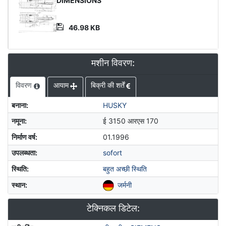
उत्पाद
DIMENSIONS
दस्तावेज़
46.98 KB
मशीन विवरण:
विवरण
आयाम
बिक्री की शर्तें
बनाना
:
HUSKY
नमूना
:
ई 3150 आरएस 170
निर्माण वर्ष
:
01.1996
उपलब्धता
:
sofort
स्थिति
:
बहुत अच्छी स्थिति
स्थान
:
जर्मनी
टेक्निकल डिटेल: