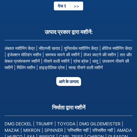
पेज 1
अगले
>>
पेज
उत्पाद प्रकार द्वारा मशीनें:
लंबवत मशीनिंग केंद्र
|
सीएनसी खराद
|
यूनिवर्सल मशीनिंग केंद्र
|
क्षैतिज मशीनिंग केंद्र
|
इंजेक्शन मोल्डिंग मशीन
|
समन्वय मापने की मशीनें
|
लेजर काटने की मशीन
|
तार और
केबल प्रसंस्करण मशीनें
|
पीसने वाली मशीनें
|
प्रेस ब्रेक
|
धातु
|
उपकरण पीसने की
मशीनें
|
मिलिंग मशीन
|
हाइड्रोलिक प्रेस
|
सतह पीसने वाली मशीनें
आगे के उत्पाद
निर्माता द्वारा मशीनें
DMG DECKEL
|
TRUMPF
|
TOYODA
|
DMG GILDEMEISTER
|
MAZAK
|
MIKRON
|
SPINNER
|
'परिभाषित नहीं
|
परिभाषित नहीं
|
AMADA
|
HURCO
|
AXA
|
WAFIOS
|
CARL ZEISS
|
CHIRON
|
GLEASON