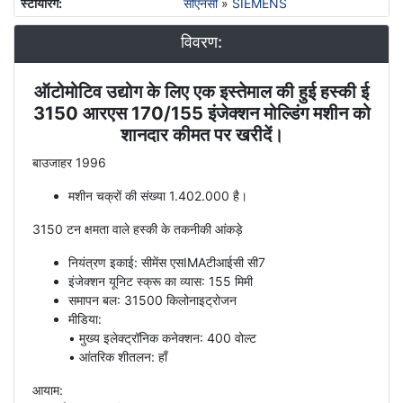
स्टीयरिंग
:
सीएनसी
»
SIEMENS
विवरण:
ऑटोमोटिव उद्योग के लिए एक इस्तेमाल की हुई हस्की ई
विवरण
3150 आरएस 170/155 इंजेक्शन मोल्डिंग मशीन को
शानदार कीमत पर खरीदें।
बाउजाहर 1996
मशीन चक्रों की संख्या 1.402.000 है।
3150 टन क्षमता वाले हस्की के तकनीकी आंकड़े
नियंत्रण इकाई: सीमेंस एसIMAटीआईसी सी7
इंजेक्शन यूनिट स्क्रू का व्यास: 155 मिमी
समापन बल: 31500 किलोनाइट्रोजन
मीडिया:
• मुख्य इलेक्ट्रॉनिक कनेक्शन: 400 वोल्ट
• आंतरिक शीतलन: हाँ
आयाम: