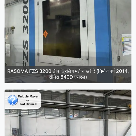
RASOMA FZS 3200 डीप ड्रिलिंग मशीन खरीदें (निर्माण वर्ष 2014,
सीमेंस 840D एसएल)