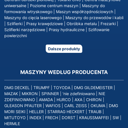
uniwersalne
|
Poziome centrum maszyn
|
Maszyny do
formowania wtryskowego
|
Maszyn współrzędnościowych
|
Maszyny do cięcia laserowego
|
Maszyny do przewodów i kabli
|
Szlifierki
|
Prasy krawędziowe
|
Obróbka metalu
|
Frezarki
|
Szlifierki narzędziowe
|
Prasy hydrauliczne
|
Szlifowanie
powierzchni
Dalsze produkty
MASZYNY WEDŁUG PRODUCENTA
DMG DECKEL
|
TRUMPF
|
TOYODA
|
DMG GILDEMEISTER
|
MAZAK
|
MIKRON
|
SPINNER
|
'nie zdefiniowano
|
NIE
ZDEFINIOWANO
|
AMADA
|
HURCO
|
AXA
|
CHIRON
|
GLEASON PFAUTER
|
WAFIOS
|
CARL ZEISS
|
OKUMA
|
DMG
MORI SEIKI
|
HELLER
|
STARRAG HECKERT
|
TRAUB
|
MITUTOYO
|
INDEX
|
FRECH
|
DORST
|
KRAUSSMAFFEI
|
SW
|
HERMLE