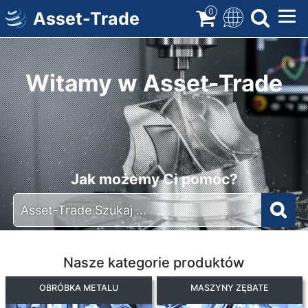
Przejdź
0
Asset-Trade
do
głównej
zawartości
Witamy w Asset-Trade
Jak możemy Ci pomóc?
Nasze kategorie produktów
OBRÓBKA METALU
MASZYNY ZĘBATE