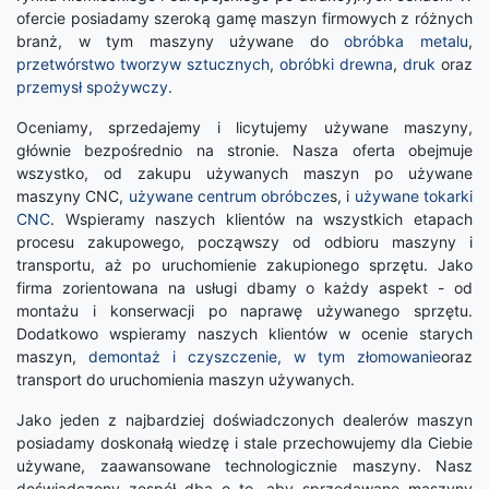
ofercie posiadamy szeroką gamę maszyn firmowych z różnych
branż, w tym maszyny używane do
obróbka metalu
,
przetwórstwo tworzyw sztucznych
,
obróbki drewna
,
druk
oraz
przemysł spożywczy
.
Oceniamy, sprzedajemy i licytujemy używane maszyny,
głównie bezpośrednio na stronie. Nasza oferta obejmuje
wszystko, od zakupu używanych maszyn po używane
maszyny CNC,
używane centrum obróbcze
s, i
używane tokarki
CNC
. Wspieramy naszych klientów na wszystkich etapach
procesu zakupowego, począwszy od odbioru maszyny i
transportu, aż po uruchomienie zakupionego sprzętu. Jako
firma zorientowana na usługi dbamy o każdy aspekt - od
montażu i konserwacji po naprawę używanego sprzętu.
Dodatkowo wspieramy naszych klientów w ocenie starych
maszyn,
demontaż i czyszczenie, w tym złomowanie
oraz
transport do uruchomienia maszyn używanych.
Jako jeden z najbardziej doświadczonych dealerów maszyn
posiadamy doskonałą wiedzę i stale przechowujemy dla Ciebie
używane, zaawansowane technologicznie maszyny. Nasz
doświadczony zespół dba o to, aby sprzedawane maszyny