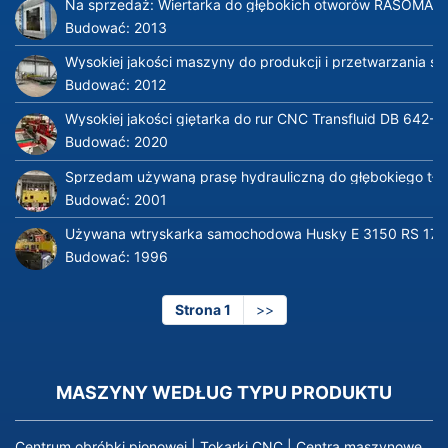
Na sprzedaż: Wiertarka do głębokich otworów RASOMA FZ
Budować:
2013
Wysokiej jakości maszyny do produkcji i przetwarzania s
Budować:
2012
Wysokiej jakości giętarka do rur CNC Transfluid DB 642-
Budować:
2020
Sprzedam używaną prasę hydrauliczną do głębokiego tło
Budować:
2001
Używana wtryskarka samochodowa Husky E 3150 RS 170
Budować:
1996
Strona 1
Następna
>>
strona
MASZYNY WEDŁUG TYPU PRODUKTU
Centrum obróbki pionowej
|
Tokarki CNC
|
Centra maszynowe