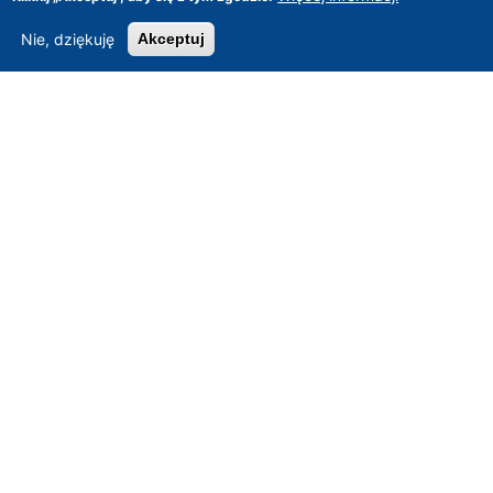
Nie, dziękuję
Akceptuj
CNC
>
HURCO
>
Ostateczny 4