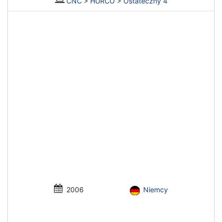
CNC
>
HURCO
>
Ostateczny 4
2006
Niemcy