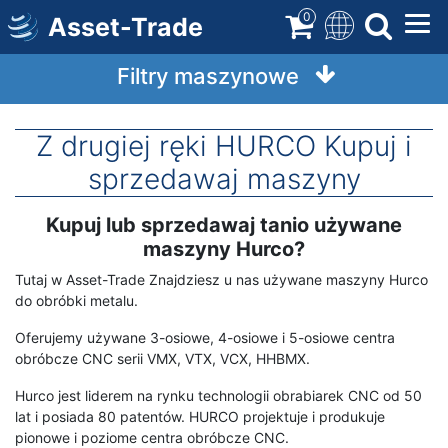
Direkt
0
Asset-Trade
zum
Inhalt
Filtry maszynowe
Z drugiej ręki HURCO Kupuj i
sprzedawaj maszyny
Kupuj lub sprzedawaj tanio używane
Opis
terminu
maszyny Hurco?
Tutaj w Asset-Trade Znajdziesz u nas używane maszyny Hurco
do obróbki metalu.
Oferujemy używane 3-osiowe, 4-osiowe i 5-osiowe centra
obróbcze CNC serii VMX, VTX, VCX, HHBMX.
Hurco jest liderem na rynku technologii obrabiarek CNC od 50
lat i posiada 80 patentów. HURCO projektuje i produkuje
pionowe i poziome centra obróbcze CNC.