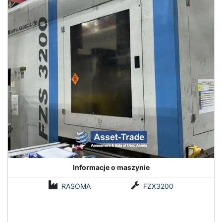
roku, jest niezwykle elastyczny i idealnie nadaje się do
kolejnych prac związanych z frezowaniem, toczeniem i
szlifowaniem
Jednostka sterująca SINUMERIK 840D sl jest w stanie
zarządzać maksymalnie 31 osiami i wrzecionami dla każdej
jednostki sterowania numerycznego (NCU). Dodatkowo może
obsłużyć nieograniczoną liczbę osi programowalnego
sterownika logicznego (PLC).
Skontaktuj się z nami już dziś Asset-Tradeznaleźć używane
maszyny Siemens SINUMERIK 840D w celu usprawnienia
produkcji.
Informacje o maszynie
RASOMA
FZX3200