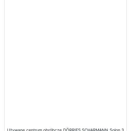
Używane centrum obróbcze DÖRRIES SCHARMANN Solon 3