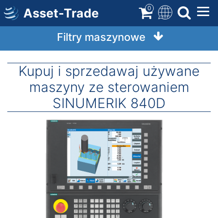
Direkt
0
Asset-Trade
zum
Inhalt
Filtry maszynowe
Kupuj i sprzedawaj używane
maszyny ze sterowaniem
SINUMERIK 840D
Obraz