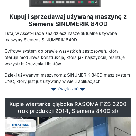
Kupuj i sprzedawaj używaną maszynę z
Opis
terminu
Siemens SINUMERIK 840D
Tutaj w Asset-Trade znajdziesz nasze aktualne używane
maszyny Siemens SINUMERIK 840D.
Cyfrowy system do prawie wszystkich zastosowań, który
oferuje modułową konstrukcję, która jak najszybciej realizuje
wszystkie życzenia klientów.
Dzięki używanym maszynom z SINUMERIK 840D masz system
CNC, który jest już używany w wielu aplikacjach
technologicznych na całym świecie. Dzięki Siemens SINUMERIK
Zwiększać
840D możesz polegać na najwyższej możliwej wydajności i
elastyczności, zwłaszcza w przypadku złożonych systemów
Kupię wiertarkę głęboką RASOMA FZS 3200
wieloosiowych Jednolita otwartość systemu od obsługi do jądra
(rok produkcji 2014, Siemens 840D sl)
NC Zintegrowane, certyfikowane funkcje bezpieczeństwa dla
człowieka i maszyny: SINUMERIK Safety Integrated
Siemens SINUMERIK 840D cieszy się powodzeniem od 1994