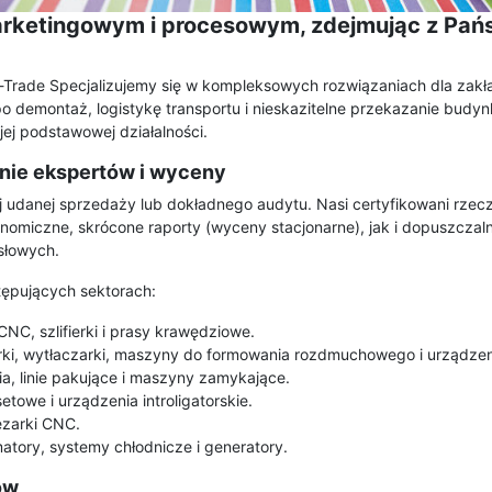
arketingowym i procesowym, zdejmując z Pań
rade Specjalizujemy się w kompleksowych rozwiązaniach dla zakła
demontaż, logistykę transportu i nieskazitelne przekazanie budyn
ej podstawowej działalności.
nie ekspertów i wyceny
 udanej sprzedaży lub dokładnego audytu. Nasi certyfikowani rze
nomiczne, skrócone raporty (wyceny stacjonarne), jak i dopuszcza
słowych.
tępujących sektorach:
CNC, szlifierki i prasy krawędziowe.
ki, wytłaczarki, maszyny do formowania rozdmuchowego i urządzeni
a, linie pakujące i maszyny zamykające.
towe i urządzenia introligatorskie.
rezarki CNC.
atory, systemy chłodnicze i generatory.
ów