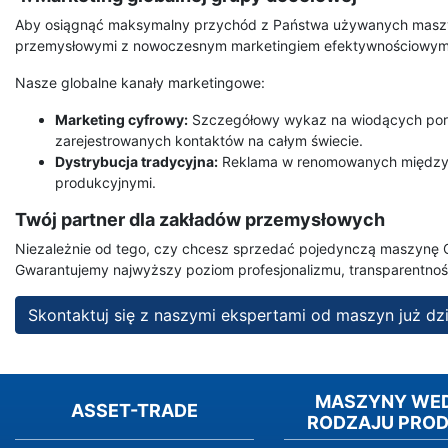
Aby osiągnąć maksymalny przychód z Państwa używanych maszyn,
przemysłowymi z nowoczesnym marketingiem efektywnościowym
Nasze globalne kanały marketingowe:
Marketing cyfrowy:
Szczegółowy wykaz na wiodących port
zarejestrowanych kontaktów na całym świecie.
Dystrybucja tradycyjna:
Reklama w renomowanych międzyna
produkcyjnymi.
Twój partner dla zakładów przemysłowych
Niezależnie od tego, czy chcesz sprzedać pojedynczą maszynę 
Gwarantujemy najwyższy poziom profesjonalizmu, transparentnośc
Skontaktuj się z naszymi ekspertami od maszyn już dz
MASZYNY WE
ASSET-TRADE
RODZAJU PRO