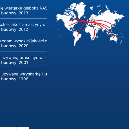
ię wiertarkę głęboką RASOMA FZS 3200 (rok produkcji 2014, Sieme
 budowy:
2013
okiej jakości maszyny do produkcji i obróbki szkła płaskiego firmy
 budowy:
2012
zedam wysokiej jakości giętarkę do rur CNC Transfluid DB 642-CNC
 budowy:
2020
 używaną prasę hydrauliczną ONAPRES o nacisku 800 ton
 budowy:
2001
 używaną wtryskarkę Husky E 3150 RS 170/155
 budowy:
1996