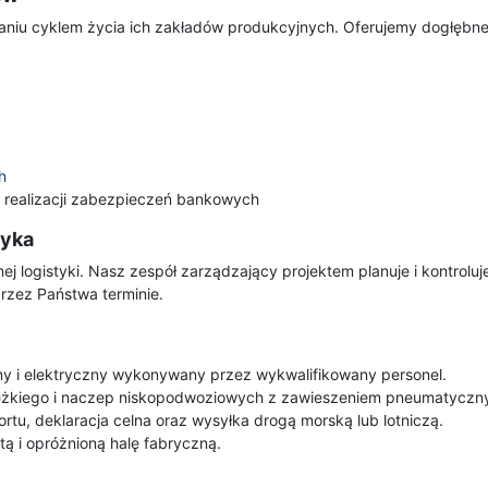
zaniu cyklem życia ich zakładów produkcyjnych. Oferujemy dogłębne
h
 realizacji zabezpieczeń bankowych
tyka
j logistyki. Nasz zespół zarządzający projektem planuje i kontrol
zez Państwa terminie.
y i elektryczny wykonywany przez wykwalifikowany personel.
iężkiego i naczep niskopodwoziowych z zawieszeniem pneumatyczn
rtu, deklaracja celna oraz wysyłka drogą morską lub lotniczą.
ą i opróżnioną halę fabryczną.