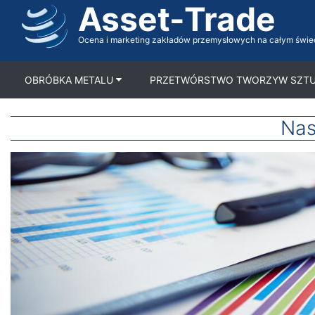
Asset-Trade
Direkt
zum
Inhalt
Ocena i marketing zakładów przemysłowych na całym świe
OBRÓBKA METALU
PRZETWÓRSTWO TWORZYW SZT
Nas
Obraz
Ciało
medialny