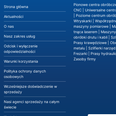
Pionowe centra obróbcz
Strona główna
CNC
|
Uniwersalne cent
|
Poziome centrum obró
Aktualności
Wtryskarki
|
Współrzędn
O nas
maszyny pomiarowe
|
M
tnąca laserem
|
Maszyny
Nasz zakres usług
obróbki drutu i kabli
|
Szl
Prasy krawędziowe
|
Ob
Odcisk i wyłączenie
metalu
|
Szlifierki narzę
odpowiedzialności
Frezarki
|
Prasy hydrauli
Zasoby firmy
Warunki korzystania
Polityka ochrony danych
osobowych
Wcześniejsze doświadczenie w
sprzedaży
Nasi agenci sprzedaży na całym
świecie