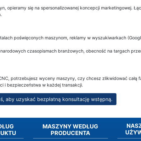
 opieramy się na spersonalizowanej koncepcji marketingowej. Łą
.
alach poświęconych maszynom, reklamy w wyszukiwarkach (Google
rodowych czasopismach branżowych, obecność na targach przemy
CNC, potrzebujesz wyceny maszyny, czy chcesz zlikwidować całą f
i i bezpieczeństwa w każdej transakcji.
iś, aby uzyskać bezpłatną konsultację wstępną.
NAS
DŁUG
MASZYNY WEDŁUG
UŻY
DUKTU
PRODUCENTA