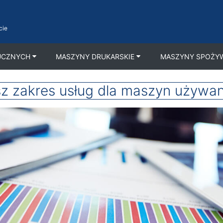
cie
UCZNYCH
MASZYNY DRUKARSKIE
MASZYNY SPOŻY
z zakres usług dla maszyn używa