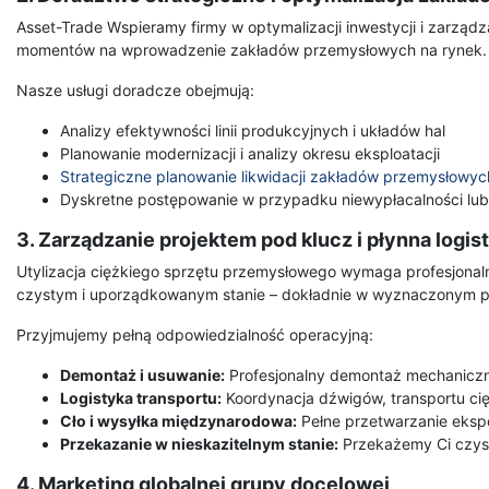
Asset-Trade Wspieramy firmy w optymalizacji inwestycji i zarząd
momentów na wprowadzenie zakładów przemysłowych na rynek.
Nasze usługi doradcze obejmują:
Analizy efektywności linii produkcyjnych i układów hal
Planowanie modernizacji i analizy okresu eksploatacji
Strategiczne planowanie likwidacji zakładów przemysłowyc
Dyskretne postępowanie w przypadku niewypłacalności lub
3. Zarządzanie projektem pod klucz i płynna logis
Utylizacja ciężkiego sprzętu przemysłowego wymaga profesjonalne
czystym i uporządkowanym stanie – dokładnie w wyznaczonym pr
Przyjmujemy pełną odpowiedzialność operacyjną:
Demontaż i usuwanie:
Profesjonalny demontaż mechaniczn
Logistyka transportu:
Koordynacja dźwigów, transportu c
Cło i wysyłka międzynarodowa:
Pełne przetwarzanie ekspo
Przekazanie w nieskazitelnym stanie:
Przekażemy Ci czyst
4. Marketing globalnej grupy docelowej