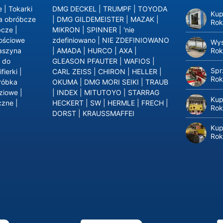
e
|
Tokarki
DMG DECKEL
|
TRUMPF
|
TOYODA
Kup
ra obróbcze
|
DMG GILDEMEISTER
|
MAZAK
|
Rok
bcze
|
MIKRON
|
SPINNER
|
'nie
ościowe
zdefiniowano
|
NIE ZDEFINIOWANO
Wys
Rok
aszyna
|
AMADA
|
HURCO
|
AXA
|
 do
GLEASON PFAUTER
|
WAFIOS
|
Spr
ifierki
|
CARL ZEISS
|
CHIRON
|
HELLER
|
Rok
róbka
OKUMA
|
DMG MORI SEIKI
|
TRAUB
dziowe
|
|
INDEX
|
MITUTOYO
|
STARRAG
Kup
czne
|
HECKERT
|
SW
|
HERMLE
|
FRECH
|
Rok
DORST
|
KRAUSSMAFFEI
Kup
Rok