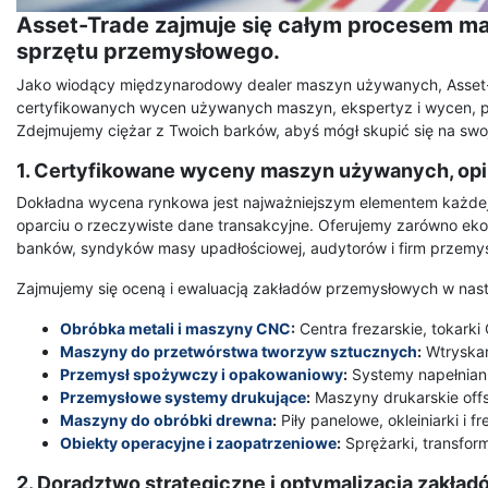
Asset-Trade zajmuje się całym procesem m
sprzętu przemysłowego.
Jako wiodący międzynarodowy dealer maszyn używanych, Asset-T
certyfikowanych wycen używanych maszyn, ekspertyz i wycen, po 
Zdejmujemy ciężar z Twoich barków, abyś mógł skupić się na swoj
1. Certyfikowane wyceny maszyn używanych, opi
Dokładna wycena rynkowa jest najważniejszym elementem każdej
oparciu o rzeczywiste dane transakcyjne. Oferujemy zarówno eko
banków, syndyków masy upadłościowej, audytorów i firm przemy
Zajmujemy się oceną i ewaluacją zakładów przemysłowych w nas
Obróbka metali i maszyny CNC
:
Centra frezarskie, tokarki 
Maszyny do przetwórstwa tworzyw sztucznych
:
Wtryskar
Przemysł spożywczy i opakowaniowy
:
Systemy napełniani
Przemysłowe systemy drukujące
:
Maszyny drukarskie offse
Maszyny do obróbki drewna
:
Piły panelowe, okleiniarki i f
Obiekty operacyjne i zaopatrzeniowe
:
Sprężarki, transform
2. Doradztwo strategiczne i optymalizacja zakład