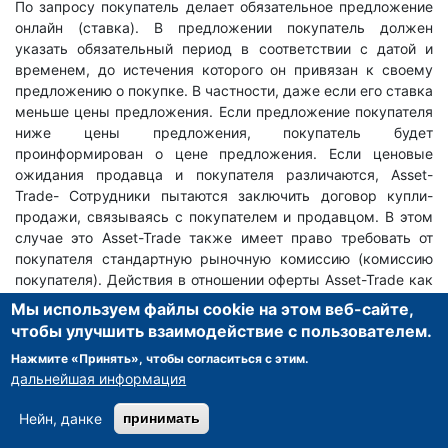
По запросу покупатель делает обязательное предложение
онлайн (ставка). В предложении покупатель должен
указать обязательный период в соответствии с датой и
временем, до истечения которого он привязан к своему
предложению о покупке. В частности, даже если его ставка
меньше цены предложения. Если предложение покупателя
ниже цены предложения, покупатель будет
проинформирован о цене предложения. Если ценовые
ожидания продавца и покупателя различаются, Asset-
Trade- Сотрудники пытаются заключить договор купли-
продажи, связываясь с покупателем и продавцом. В этом
случае это Asset-Trade также имеет право требовать от
покупателя стандартную рыночную комиссию (комиссию
покупателя). Действия в отношении оферты Asset-Trade как
посланник покупателя, так и посланник продавца.
Мы используем файлы cookie на этом веб-сайте,
чтобы улучшить взаимодействие с пользователем.
46.3
Нажмите «Принять», чтобы согласиться с этим.
Договор купли-продажи заключается, когда продавец
дальнейшая информация
подает онлайн-заявление об акцепте в течение периода
акцепта в ответ на предложение выбранного им
Нейн, данке
принимать
покупателя. Asset-Trade действует в отношении такого