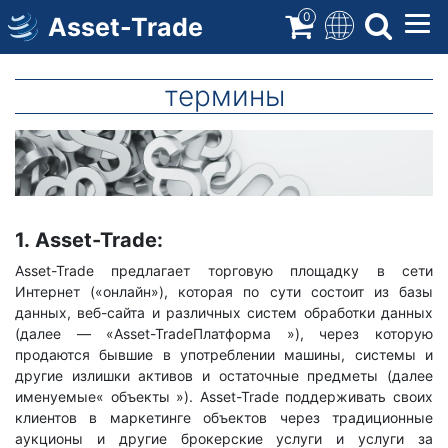
Перейти
0
Asset-Trade
к
содержимому
термины
Медиа
Тело
изображение
1.
Asset-Trade:
Asset-Trade предлагает торговую площадку в сети
Интернет («онлайн»), которая по сути состоит из базы
данных, веб-сайта и различных систем обработки данных
(далее — «Asset-TradeПлатформа »), через которую
продаются бывшие в употреблении машины, системы и
другие излишки активов и остаточные предметы (далее
именуемые« объекты »). Asset-Trade поддерживать своих
клиентов в маркетинге объектов через традиционные
аукционы и другие брокерские услуги и услуги за