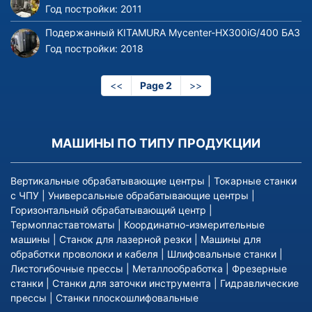
Год постройки:
2011
Подержанный KITAMURA Mycenter-HX300iG/400 БАЗ
Год постройки:
2018
Предыдущая
<<
Page 2
Следующая
>>
страница
страница
МАШИНЫ ПО ТИПУ ПРОДУКЦИИ
Вертикальные обрабатывающие центры
|
Токарные станки
с ЧПУ
|
Универсальные обрабатывающие центры
|
Горизонтальный обрабатывающий центр
|
Термопластавтоматы
|
Координатно-измерительные
машины
|
Станок для лазерной резки
|
Машины для
обработки проволоки и кабеля
|
Шлифовальные станки
|
Листогибочные прессы
|
Металлообработка
|
Фрезерные
станки
|
Станки для заточки инструмента
|
Гидравлические
прессы
|
Станки плоскошлифовальные