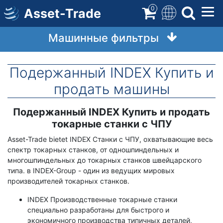
Перейти
0
Asset-Trade
к
содержимому
Машинные фильтры
Подержанный INDEX Купить и
продать машины
Подержанный INDEX Купить и продать
Срок
Описание
токарные станки с ЧПУ
Asset-Trade bietet INDEX Станки с ЧПУ, охватывающие весь
спектр токарных станков, от одношпиндельных и
многошпиндельных до токарных станков швейцарского
типа. в INDEX-Group - один из ведущих мировых
производителей токарных станков.
INDEX Производственные токарные станки
специально разработаны для быстрого и
экономичного производства типичных деталей,