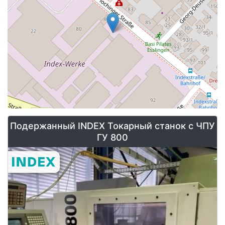
экономически и технически превосходные решения.
Журналы для загрузки прутков идеально подходят
для INDEX & TRAUB Токарные станки с ЧПУ
адаптированы для одно- и многошпиндельной
токарной обработки. Они впечатляют коротким
временем настройки, быстрой заменой планки и
направляющей планки с низким уровнем вибрации,
что обеспечивает наилучшее качество поверхности.
Подержанный INDEX Токарный станок с ЧПУ
ГУ 800