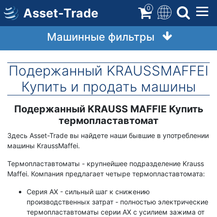
Перейти
0
Asset-Trade
к
содержимому
Машинные фильтры
Подержанный KRAUSSMAFFEI
Купить и продать машины
Подержанный KRAUSS MAFFIE Купить
Срок
Описание
термопластавтомат
Здесь Asset-Trade вы найдете наши бывшие в употреблении
машины KraussMaffei.
Термопластавтоматы - крупнейшее подразделение Krauss
Maffei. Компания предлагает четыре термопластавтомата:
Серия AX - сильный шаг к снижению
производственных затрат - полностью электрические
термопластавтоматы серии AX с усилием зажима от