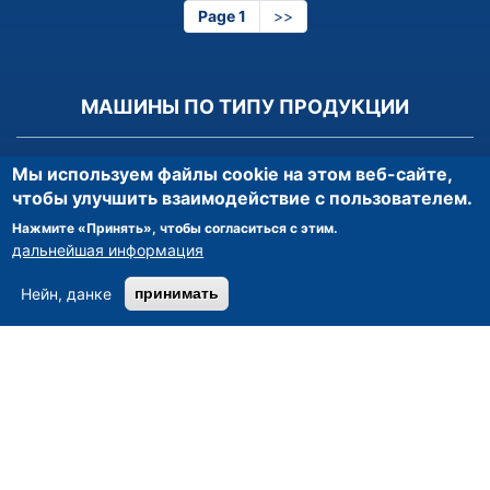
Page 1
Следующая
>>
страница
МАШИНЫ ПО ТИПУ ПРОДУКЦИИ
Вертикальные обрабатывающие центры
|
Токарные станки
Мы используем файлы cookie на этом веб-сайте,
с ЧПУ
|
Универсальные обрабатывающие центры
|
чтобы улучшить взаимодействие с пользователем.
Горизонтальный обрабатывающий центр
|
Нажмите «Принять», чтобы согласиться с этим.
Термопластавтоматы
|
Координатно-измерительные
дальнейшая информация
машины
|
Станок для лазерной резки
|
Машины для
обработки проволоки и кабеля
|
Шлифовальные станки
|
Нейн, данке
принимать
Листогибочные прессы
|
Металлообработка
|
Станки для
заточки инструмента
|
Фрезерные станки
|
Гидравлические
прессы
|
Станки плоскошлифовальные
Другие продукты
МАШИНЫ ПО ПРОИЗВОДИТЕЛЯМ