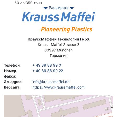
50 до 350 тонн
Расширять
Серия CX - Серия CX - это компактные
гидравлические термопластавтоматы с двумя
Фото товара
прижимными пластинами. Серия CX охватывает
малые и средние усилия зажима от 35 до 650 т.
Серия EX - термопластавтоматы EX сочетают в себе
самое короткое время цикла сушки, превосходную
Адрес
КрауссМаффей Технологии ГмбХ
точность и чистоту с усилием зажима от 50 до 240 т.
Krauss-Maffei-Strasse 2
Серия GX. Новая серия GX от KraussMaffei
80997
München
беспрецедентным образом сочетает в себе
Германия
инновационные технологии и первоклассное
качество. Машины устанавливают новые стандарты с
Телефон
:
+ 49 89 88 99 0
точки зрения эффективности, удобства
Номер
+ 49 89 88 99 22
использования и сохранения ценности.
факса
:
Серия MX. В серию MX входят термопластавтоматы
Эл. адрес
:
info@kraussmaffei.de
от 8500 до 40000 кН. Оптимизированная гидравлика
Вебсайт
:
https://www.kraussmaffei.com
и механическая блокировка рулевой тяги
обеспечивают максимальную точность и очень
Geolocation
быстрое время цикла сушки. Это делает машины MX
самыми быстрыми большими машинами в отрасли.
Свяжитесь с нами сегодня Asset-Tradeк вашему б / у Krauss