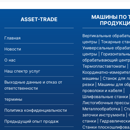
МАШИНЫ ПО 
ASSET-TRADE
ПРОДУКЦ
Вертикальные обраба
Главная
центры
|
Токарные ста
Универсальные обраб
Новости
центры
|
Горизонтальн
О нас
обрабатывающий цент
Термопластавтоматы
|
Наш спектр услуг
Координатно-измерите
машины
|
Станок для л
Выходные данные и отказ от
резки
|
Машины для об
ответственности
проволоки и кабеля
|
Шлифовальные станки
термины
Листогибочные прессы
Металлообработка
|
Ст
Политика конфиденциальности
заточки инструмента
|
станки
|
Гидравлическ
Предыдущий опыт продаж
Станки плоскошлифова