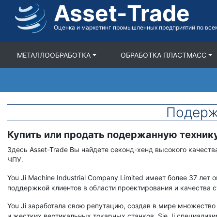
Asset-Trade
Перейти
к
содержимому
Оценка и маркетинг промышленных предприятий по все
МЕТАЛЛООБРАБОТКА
ОБРАБОТКА ПЛАСТМАСС
Подерж
Купить или продать подержанную технику
Срок
Описание
Здесь Asset-Trade Вы найдете секонд-хенд высокого качеств
ЧПУ.
You Ji Machine Industrial Company Limited имеет более 37 лет 
поддержкой клиентов в области проектирования и качества с
You Ji заработала свою репутацию, создав в мире множеств
и жестких вертикальных токарных станков. Sie Ji специализи