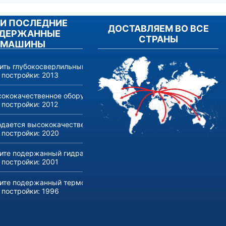
И ПОСЛЕДНИЕ
ДОСТАВЛЯЕМ ВО ВСЕ
ДЕРЖАННЫЕ
СТРАНЫ
МАШИНЫ
ить глубокосверлильный станок RASOMA FZS 3200 (год выпуска 
 постройки:
2013
ококачественное оборудование для производства и обработки л
 постройки:
2012
дается высококачественный трубогибочный станок с ЧПУ Transf
 постройки:
2020
ите подержанный гидравлический пресс ONAPRES грузоподъем
 постройки:
2001
ите подержанный термопластавтомат Husky E 3150 RS 170/155.
 постройки:
1996