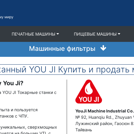
му миру
ПЕЧАТНЫЕ МАШИНЫ
ПИЩЕВЫЕ МАШИНЫ
Машинные фильтры
анный YOU JI Купить и продать
 You Ji?
Фото товара
а YOU JI Токарные станки с
опыта и пользуется
Адрес
YouJi Machine Industrial Co.,
танков с ЧПУ.
№ 92, Huanqiu Rd., Zhuyuan V
Лужинский район
,
Гаосюн
8
о уникальных, сверхмощных
Тайвань
руется на больших VTL с