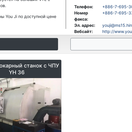
ов.
Телефон
:
+886-7-695-3
Номер
+886-7-695-3
ы You Ji по доступной цене
факса
:
Эл. адрес
:
youji@ms15.hin
Вебсайт
:
http://www.you
Токарный станок с ЧПУ
YH 36