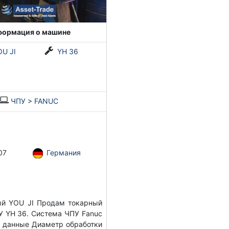
формация о машине
OU JI
YH 36
ЧПУ
>
FANUC
07
Германия
й YOU JI Продам токарный
У YH 36. Система ЧПУ Fanuc
 данные Диаметр обработки