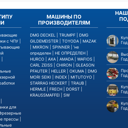
НАШ
ТИПУ
МАШИНЫ ПО
ПО
ИИ
ПРОИЗВОДИТЕЛЯМ
тывающие
DMG DECKEL
|
TRUMPF
|
DMG
Куп
нки с ЧПУ
|
GILDEMEISTER
|
TOYODA
|
MAZAK
Год
атывающие
|
MIKRON
|
SPINNER
|
'не
ый
определен
|
НЕ ОПРЕДЕЛЕН
|
Выс
Год
р
|
HURCO
|
AXA
|
AMADA
|
WAFIOS
|
CARL ZEISS
|
CHIRON
|
GLEASON
Про
льные
PFAUTER
|
HELLER
|
OKUMA
|
DMG
Год
азерной
MORI SEIKI
|
INDEX
|
MITUTOYO
|
работки
STARRAG HECKERT
|
TRAUB
|
Куп
HERMLE
|
FRECH
|
DORST
|
Год
|
KRAUSSMAFFEI
|
SW
|
Куп
анки для
Год
Фрезерные
ие прессы
|
льные