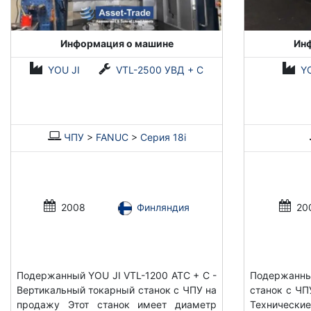
Информация о машине
Ин
YOU JI
VTL-2500 УВД + С
Y
ЧПУ
>
FANUC
>
Серия 18i
2008
Финляндия
20
Подержанный YOU JI VTL-1200 ATC + C -
Подержанны
Вертикальный токарный станок с ЧПУ на
станок с ЧП
продажу Этот станок имеет диаметр
Технические