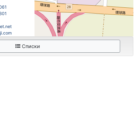
061
301
et.net
ji.com
Списки