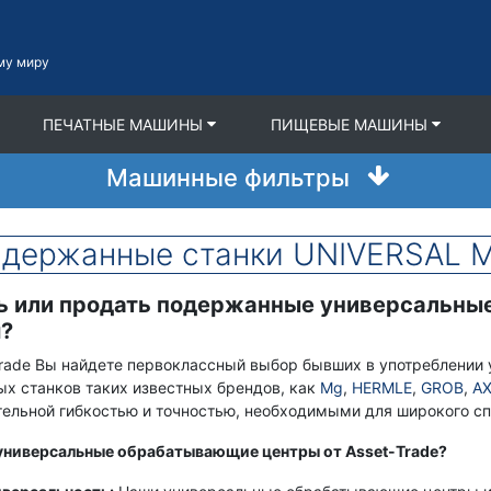
му миру
ПЕЧАТНЫЕ МАШИНЫ
ПИЩЕВЫЕ МАШИНЫ
Машинные фильтры
подержанные станки UNIVERSAL
ь или продать подержанные универсальны
?
Trade Вы найдете первоклассный выбор бывших в употреблени
х станков таких известных брендов, как
Mg
,
HERMLE
,
GROB
,
A
ельной гибкостью и точностью, необходимыми для широкого сп
универсальные обрабатывающие центры от Asset-Trade?