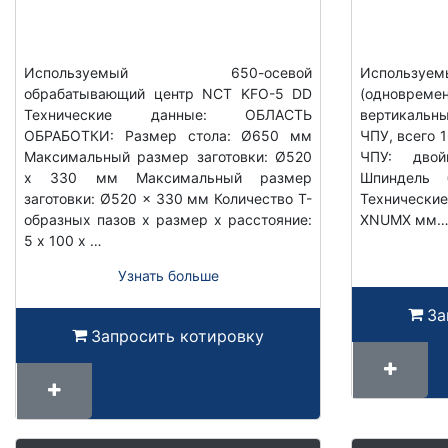
Используемый 650-осевой
Использ
обрабатывающий центр NCT KFO-5 DD
(одновр
Технические данные: ОБЛАСТЬ
вертикальн
ОБРАБОТКИ: Размер стола: Ø650 мм
ЧПУ, всего 
Максимальный размер заготовки: Ø520
ЧПУ: дво
x 330 мм Максимальный размер
Шпиндель 
заготовки: Ø520 x 330 мм Количество Т-
Технически
образных пазов x размер x расстояние:
XNUMX мм
5 x 100 x …
Узнать больше
За
Запросить котировку