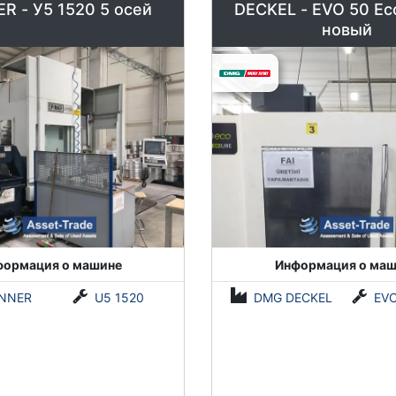
R - У5 1520 5 осей
DECKEL - EVO 50 Eco
новый
формация о машине
Информация о маш
INNER
U5 1520
DMG DECKEL
EVO