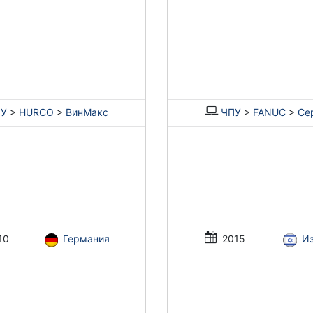
У
>
HURCO
>
ВинМакс
ЧПУ
>
FANUC
>
Сер
10
Германия
2015
И