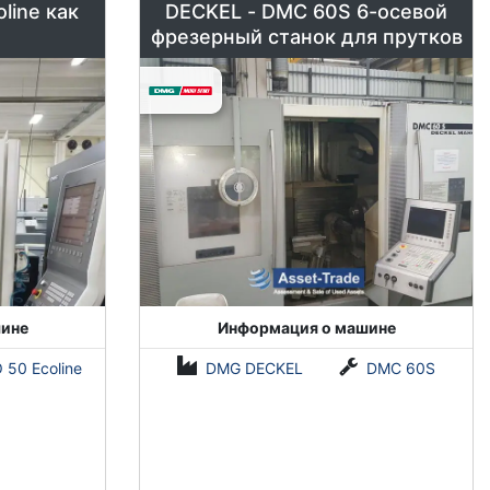
line как
DECKEL - DMC 60S 6-осевой
фрезерный станок для прутков
ине
Информация о машине
 50 Ecoline
DMG DECKEL
DMC 60S