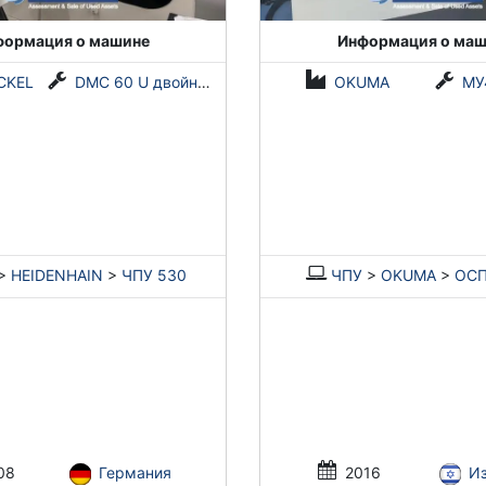
формация о машине
Информация о маш
CKEL
DMC 60 U двойной блок
OKUMA
МУ
>
HEIDENHAIN
>
ЧПУ 530
ЧПУ
>
OKUMA
>
ОСП
08
Германия
2016
И