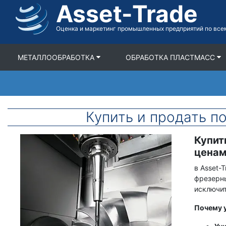
Asset-Trade
Перейти
к
содержимому
Оценка и маркетинг промышленных предприятий по все
МЕТАЛЛООБРАБОТКА
ОБРАБОТКА ПЛАСТМАСС
Купить и продать 
Купит
Фото
Срок
товара
Описание
ценам
в Asset-
фрезерны
исключит
Почему 