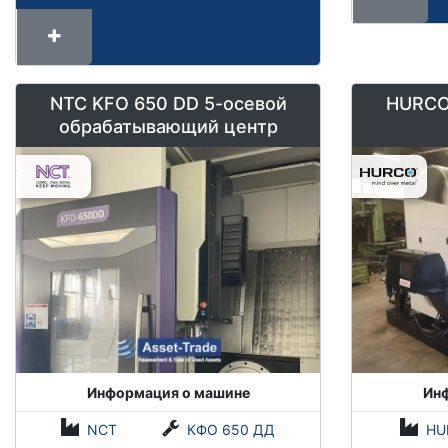
NTC KFO 650 DD 5-осевой
HURCO
обрабатывающий центр
Информация о машине
Ин
NCT
КФО 650 ДД
HU