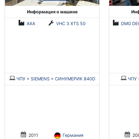
Информация о машине
Ин
AXA
VHC 3 XTS 50
DMG DE
ЧПУ
>
SIEMENS
>
СИНУМЕРИК 840D
ЧПУ
2011
Германия
20