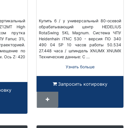
ртикальный
Купить б / у универсальный 80-осевой
Z12MT High
обрабатывающий центр HEDELIUS
иком прутка
RotaSwing 5KL Magnum. Система ЧПУ
У Fanuc 31i,
Heidenhain iTNC 530 - версия ПО 340
аекторией.
490 04 SP 10 часов работы 50.534
емещение по
27.448 часа / шпиндель XNUMX XNUMX
м. Ось Z: 420
Технические данные: С ...
Узнать больше
Запросить котировку
ровку