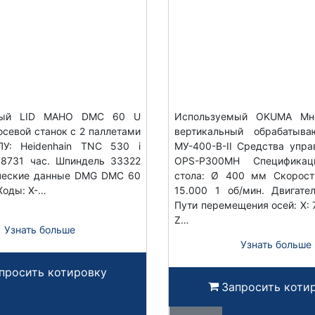
мый LID MAHO DMC 60 U
Используемый OKUMA Мно
-осевой станок с 2 паллетами
вертикальный обрабатыв
У: Heidenhain TNC 530 i
МУ-400-В-II Средства упра
78731 час. Шпиндель 33322
OPS-P300MH Спецификац
ические данные DMG DMC 60
стола: Ø 400 мм Скорост
Ходы: X-…
15.000 1 об/мин. Двигател
Пути перемещения осей: X: 7
Z…
Узнать больше
Узнать больше
просить котировку
Запросить коти