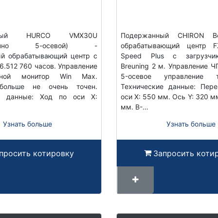
уемый HURCO VMX30U
Подержанный CHIRON Ве
еменно 5-осевой) -
обрабатывающий центр F
ый обрабатывающий центр с
Speed ​​Plus с загрузч
16.512 760 часов. Управление
Breuning 2 м. Управление ЧП
йной монитор Win Max.
5-осевое управление тр
больше не очень точен.
Технические данные: Пер
е данные: Ход по оси X:
оси X: 550 мм. Ось Y: 320 м
…
мм. B-…
Узнать больше
Узнать больше
просить котировку
Запросить коти