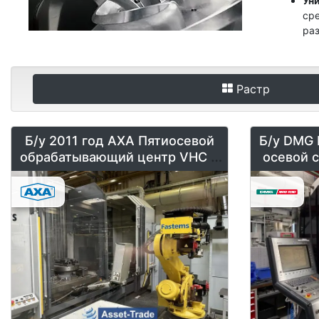
Ун
ср
ра
то
об
Пр
Растр
пр
Ваши пр
Б/у 2011 год AXA Пятиосевой
Б/у DMG 
Ка
обрабатывающий центр VHC 3
осевой 
Оп
XTS 50 с роботизированной
Усл
загрузкой.
Свяжитес
Найдите
мощных 5
потребно