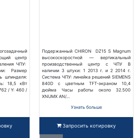
гозадачный
Подержанный CHIRON DZ15 S Magnum
ающий центр
высокоскоростной — вертикальный
вления ЧПУ:
производственный центр с ЧПУ В
ии: Размер
наличии 3 штуки: 1 2013 г. и 2 2014 г.
ь шпинделя:
Система ЧПУ: линейка решений SIEMENS
ь: 18,5 кВт
840D с цветным TFT-экраном 10,4
62 / Y: 460 /
дюйма Часы работы около 32.500
XNUMX AN/…
Узнать больше
ровку
Запросить котировку