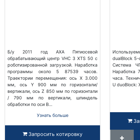
Б/у 2011 год AXA Пятиосевой
Используе
обрабатывающий центр VHC 3 XTS 50 с
dualBlock 5
роботизированной загрузкой. Наработка
Система ЧП
программы около 5 87539 часов.
Наработка 
Траектории перемещения: ось X 3.000
часа. Техн
мм, ось Y 900 мм по горизонтали/
U duoBlock: 
вертикали, ось Z 850 мм по горизонтали
/ 790 мм по вертикали, шпиндель
обработки по оси B…
Узнать больше
За
Запросить котировку