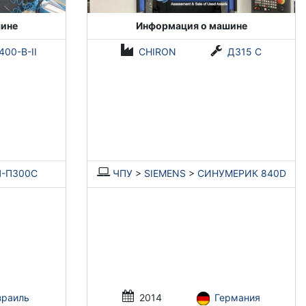
ине
Информация о машине
400-В-II
CHIRON
ДЗ15 С
-П300С
ЧПУ
>
SIEMENS
>
СИНУМЕРИК 840D
зраиль
2014
Германия