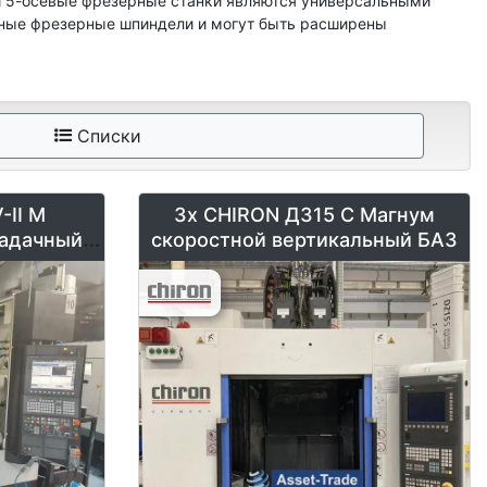
 5-осевые фрезерные станки являются универсальными
ьные фрезерные шпиндели и могут быть расширены
Наши станки обеспечивают одновременную 5-осевую
люминия или стали.
 повышают производительность и оптимально используют
Списки
II M
3x CHIRON ДЗ15 С Магнум
, готовые к немедленному использованию.
адачный -
скоростной вертикальный БАЗ
ыми знаниями.
ходящей машины.
 и получите конкурентное преимущество с помощью
Tradeдля удовлетворения ваших производственных