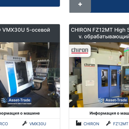
 VMX30U 5-осевой
CHIRON FZ12MT High Spe
v. обрабатывающи
формация о машине
Информация о маш
RCO
VMX30U
CHIRON
FZ12MT Высокос