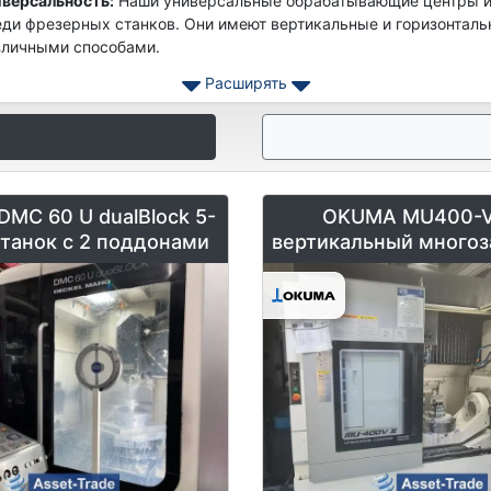
иверсальность:
Наши универсальные обрабатывающие центры и
еди фрезерных станков. Они имеют вертикальные и горизонтал
зличными способами.
чность:
Идеально подходит для обработки сложной геометрии. 
Расширять
работку и эффективно обрабатывают даже сложные отливки из а
одукт:
Многошпиндельные обрабатывающие центры значительно
оизводственные площади.
еимущества Asset-Trade:
DMC 60 U dualBlock 5-
OKUMA MU400-V-
чество:
Тщательно проверенные бывшие в употреблении машины
станок с 2 поддонами
вертикальный многоз
ыт:
Воспользуйтесь нашими специальными знаниями и отраслев
БАЗ
уги:
Индивидуальные консультации и поддержка в выборе под
ь с нами сегодня!
 идеальный подержанный универсальный обрабатывающий центр
-осевых фрезерных станков. Пожалуйста, обратитесь к Asset-
стей и повышения эффективности вашей деятельности.