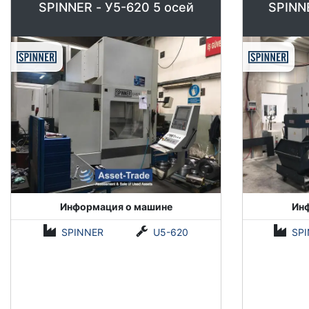
SPINNER - У5-620 5 осей
SPINNE
Информация о машине
Ин
SPINNER
U5-620
SP