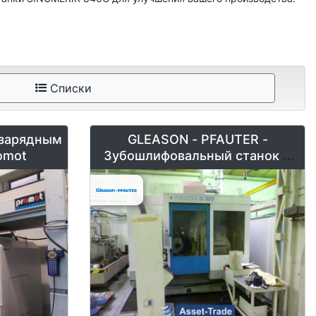
Списки
 зарядным
GLEASON - PFAUTER -
omot
Зубошлифовальный станок G
320