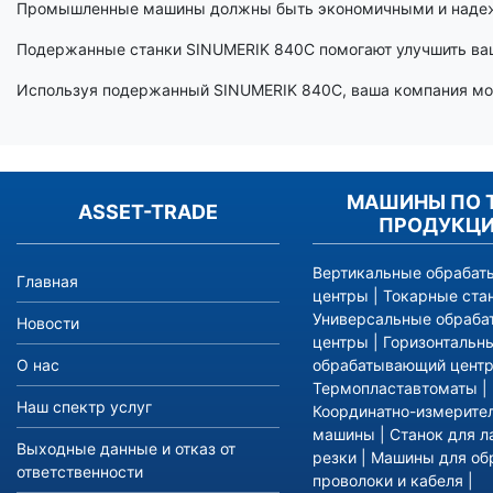
Промышленные машины должны быть экономичными и наде
Подержанные станки SINUMERIK 840C помогают улучшить ваш
Используя подержанный SINUMERIK 840C, ваша компания мож
МАШИНЫ ПО 
ASSET-TRADE
ПРОДУКЦ
Вертикальные обраба
Главная
центры
|
Токарные ста
Универсальные обраб
Новости
центры
|
Горизонтальн
О нас
обрабатывающий цент
Термопластавтоматы
|
Наш спектр услуг
Координатно-измерите
машины
|
Станок для л
Выходные данные и отказ от
резки
|
Машины для об
ответственности
проволоки и кабеля
|