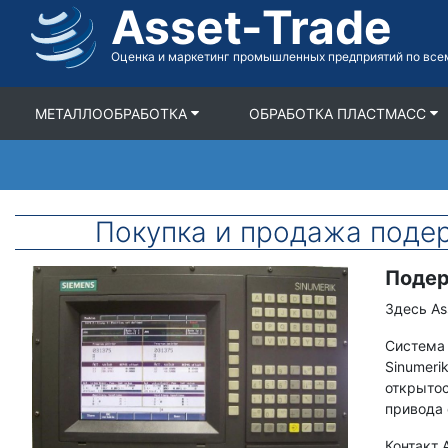
Asset-Trade
Перейти
к
содержимому
Оценка и маркетинг промышленных предприятий по все
МЕТАЛЛООБРАБОТКА
ОБРАБОТКА ПЛАСТМАСС
Покупка и продажа поде
Подер
Фото
Срок
товара
Описание
Здесь As
Система 
Sinumeri
открытос
привода 
Контакт 