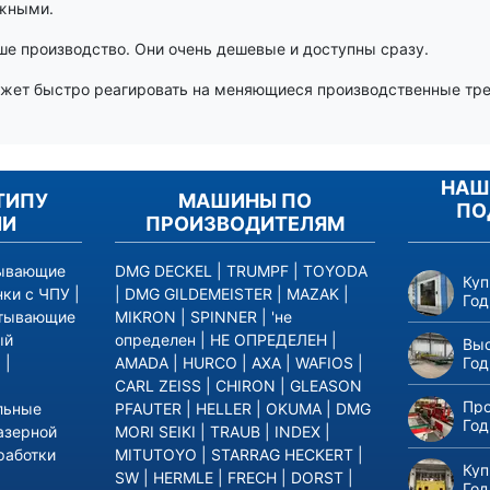
жными.
е производство. Они очень дешевые и доступны сразу.
ет быстро реагировать на меняющиеся производственные треб
НАШ
ТИПУ
МАШИНЫ ПО
ПО
ИИ
ПРОИЗВОДИТЕЛЯМ
тывающие
DMG DECKEL
|
TRUMPF
|
TOYODA
Куп
нки с ЧПУ
|
|
DMG GILDEMEISTER
|
MAZAK
|
Год
атывающие
MIKRON
|
SPINNER
|
'не
ый
определен
|
НЕ ОПРЕДЕЛЕН
|
Выс
Год
р
|
AMADA
|
HURCO
|
AXA
|
WAFIOS
|
CARL ZEISS
|
CHIRON
|
GLEASON
Про
льные
PFAUTER
|
HELLER
|
OKUMA
|
DMG
Год
азерной
MORI SEIKI
|
TRAUB
|
INDEX
|
работки
MITUTOYO
|
STARRAG HECKERT
|
Куп
SW
|
HERMLE
|
FRECH
|
DORST
|
Год