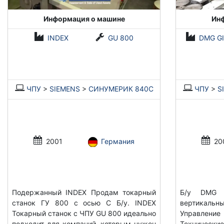
Информация о машине
Ин
INDEX
GU 800
DMG G
ЧПУ
>
SIEMENS
>
СИНУМЕРИК 840С
ЧПУ
>
S
2001
Германия
20
Подержанный INDEX Продам токарный
Б/у DMG G
станок ГУ 800 с осью С Б/у. INDEX
вертикальн
Токарный станок с ЧПУ GU 800 идеально
Управлен
подходит для компаний, которым нужен
Техническ