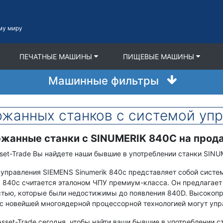
му миру
ПЕЧАТНЫЕ МАШИНЫ
ПИЩЕВЫЕ МАШИНЫ
Машинные фильтры
ржанных станков с системой уп
жанные станки с SINUMERIK 840C на прод
set-Trade Вы найдете наши бывшие в употреблении станки SINU
управления SIEMENS Sinumerik 840c представляет собой систе
k 840c считается эталоном ЧПУ премиум-класса. Он предлагает
тью, которые были недостижимы до появления 840D. Высокопр
с новейшей многоядерной процессорной технологией могут упр
Asset-Trade сегодня, чтобы найти ваши бывшие в употреблении 