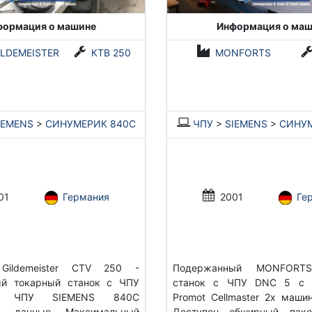
формация о машине
Информация о маш
ILDEMEISTER
КТВ 250
MONFORTS
IEMENS
>
СИНУМЕРИК 840С
ЧПУ
>
SIEMENS
>
СИНУМ
01
Германия
2001
Ге
ildemeister CTV 250 -
Подержанный MONFORTS
ый токарный станок с ЧПУ
станок с ЧПУ DNC 5 с з
ие ЧПУ SIEMENS 840C
Promot Cellmaster 2x маши
ие данные Максимальный
Доступен обширный паке