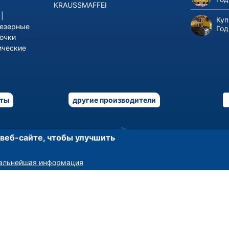
|
KRAUSSMAFFEI
|
Куп
езерные
Год
точки
ические
кты
другие производители
 веб-сайте, чтобы улучшить
альнейшая информация
rade
-
Оценка и маркетинг промышленных предприятий по все
Am Sonnenhof 16, D-47800 Крефельд, Германия