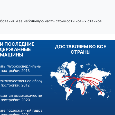
ования и за небольшую часть стоимости новых станков.
И ПОСЛЕДНИЕ
ДОСТАВЛЯЕМ ВО ВСЕ
ДЕРЖАННЫЕ
СТРАНЫ
МАШИНЫ
ить глубокосверлильный станок RASOMA FZS 3200 (год выпуска 
 постройки:
2013
ококачественное оборудование для производства и обработки л
 постройки:
2012
дается высококачественный трубогибочный станок с ЧПУ Transf
 постройки:
2020
ите подержанный гидравлический пресс ONAPRES грузоподъем
 постройки:
2001