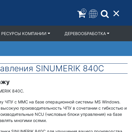
0
РЕСУРСЫ КОМПАНИИ
ДЕРЕВООБРАБОТКА
равления SINUMERIK 840C
ажу
MERIK 840C.
му ЧПУ с MMC на базе операционной системы MS Windows.
 высокую производительность ЧПУ в сочетании с гибкостью и
оизводительные NCU (числовые блоки управления) на базе
авлять многими осями.
станки SINUMERIK 840C для улучшения вашего производства.