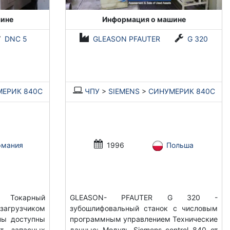
ине
Информация о машине
DNC 5
GLEASON PFAUTER
G 320
ЕРИК 840С
ЧПУ
>
SIEMENS
>
СИНУМЕРИК 840С
рмания
1996
Польша
 Токарный
GLEASON- PFAUTER G 320 -
агрузчиком
зубошлифовальный станок с числовым
ны доступны
программным управлением Технические
т запасных
данные: Модуль Siemens control 840 от