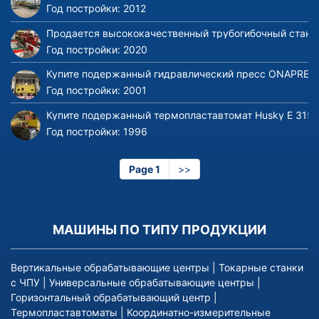
Год постройки:
2012
Продается высококачественный трубогибочный станок 
Год постройки:
2020
Купите подержанный гидравлический пресс ONAPRES 
Год постройки:
2001
Купите подержанный термопластавтомат Husky E 3150
Год постройки:
1996
Page 1
Следующая
>>
страница
МАШИНЫ ПО ТИПУ ПРОДУКЦИИ
Вертикальные обрабатывающие центры
|
Токарные станки
с ЧПУ
|
Универсальные обрабатывающие центры
|
Горизонтальный обрабатывающий центр
|
Термопластавтоматы
|
Координатно-измерительные