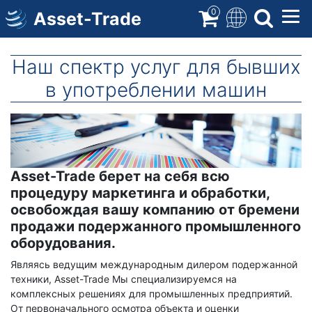
Перейти
0
Asset-Trade
к
содержимому
Наш спектр услуг для бывших
в употреблении машин
Медиа
Тело
изображение
Asset-Trade берет на себя всю
процедуру маркетинга и обработки,
освобождая вашу компанию от бремени
продажи подержанного промышленного
оборудования.
Являясь ведущим международным дилером подержанной
техники, Asset-Trade Мы специализируемся на
комплексных решениях для промышленных предприятий.
От первоначального осмотра объекта и оценки