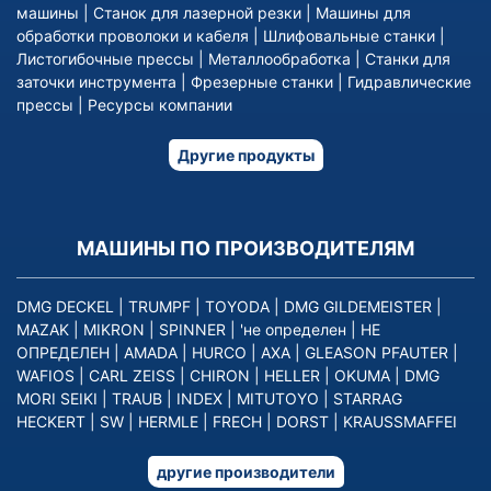
машины
|
Станок для лазерной резки
|
Машины для
обработки проволоки и кабеля
|
Шлифовальные станки
|
Листогибочные прессы
|
Металлообработка
|
Станки для
заточки инструмента
|
Фрезерные станки
|
Гидравлические
прессы
|
Ресурсы компании
Другие продукты
МАШИНЫ ПО ПРОИЗВОДИТЕЛЯМ
DMG DECKEL
|
TRUMPF
|
TOYODA
|
DMG GILDEMEISTER
|
MAZAK
|
MIKRON
|
SPINNER
|
'не определен
|
НЕ
ОПРЕДЕЛЕН
|
AMADA
|
HURCO
|
AXA
|
GLEASON PFAUTER
|
WAFIOS
|
CARL ZEISS
|
CHIRON
|
HELLER
|
OKUMA
|
DMG
MORI SEIKI
|
TRAUB
|
INDEX
|
MITUTOYO
|
STARRAG
HECKERT
|
SW
|
HERMLE
|
FRECH
|
DORST
|
KRAUSSMAFFEI
другие производители