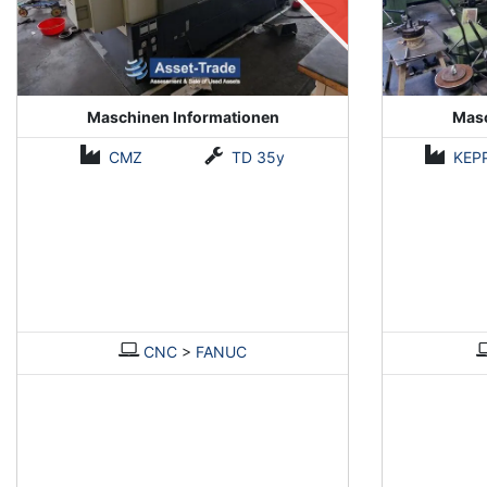
Maschinen Informationen
Masc
CMZ
TD 35y
KEP
CNC
>
FANUC