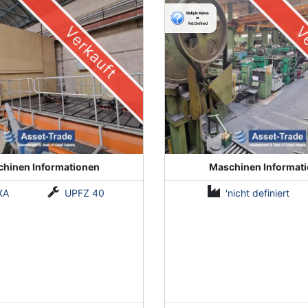
LMF1
Verkauft
Ve
hinen Informationen
Maschinen Informat
XA
UPFZ 40
'nicht definiert