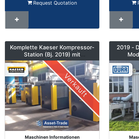
Request Quotation
Komplette Kaeser Kompressor-
2019 - 
Station (Bj. 2019) mit
Mod
DSD240/205 & Sigma Air
Nachverb
Manager 2
Verkauft
Maschinen Informationen
Masc