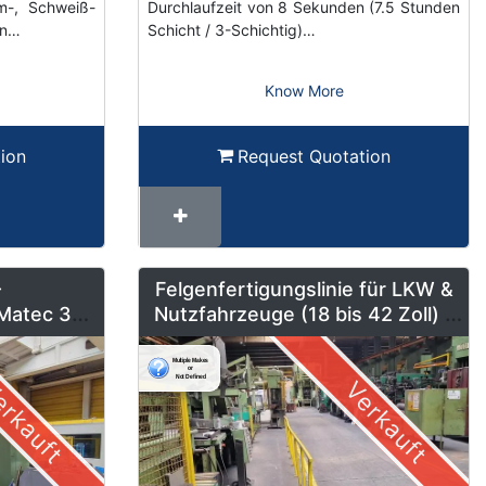
rm-, Schweiß-
Durchlaufzeit von 8 Sekunden (7.5 Stunden
en…
Schicht / 3-Schichtig)…
Know More
ion
Request Quotation
-
Felgenfertigungslinie für LKW &
Matec 30L
Nutzfahrzeuge (18 bis 42 Zoll) –
erung und
LMF1
b
rkauft
Verkauft