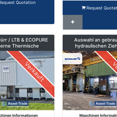
Request Quotation
Request Quotat
Dürr / LTB & ECOPURE
Auswahl an gebra
erne Thermische
hydraulischen Zie
rennungsanlagen (TNV)
Stanzpressen – 500
Tonnen
Verkauft
Ve
hinen Informationen
Maschinen Informat