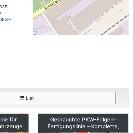
 335
0
likon-
List
nie für
Gebrauchte PKW-Felgen-
Fahrzeuge
Fertigungslinie – Komplette,