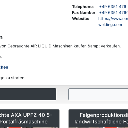
Telephone
:
+49 6351 476
Fax Number
:
+49 6351 476
Website
:
https://www.oer
welding.com
n
en von Gebrauchte AIR LIQUID Maschinen kaufen &amp; verkaufen.
n.
chen
ge zu starten.
chte AXA UPFZ 40 5-
Felgenproduktionsli
Portalfräsmaschine
landwirtschaftliche 