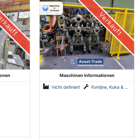
automatisierte Anlage von
Fontijne, Kuka & Georg
rkauft
Verkauft
ionen
Maschinen Informationen
'nicht definiert
Fontijne, Kuka & Georg