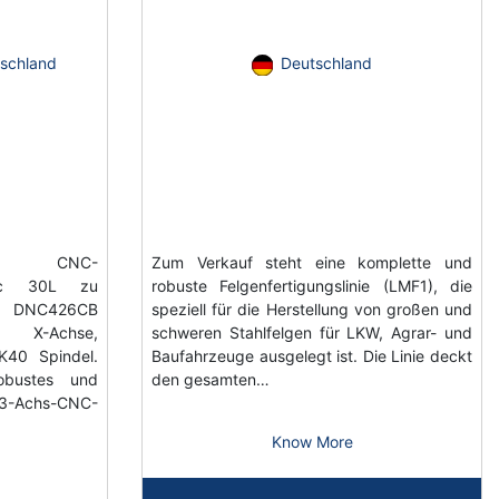
schland
Deutschland
chs CNC-
Zum Verkauf steht eine komplette und
tec 30L zu
robuste Felgenfertigungslinie (LMF1), die
n DNC426CB
speziell für die Herstellung von großen und
X-Achse,
schweren Stahlfelgen für LKW, Agrar- und
K40 Spindel.
Baufahrzeuge ausgelegt ist. Die Linie deckt
obustes und
den gesamten…
chs-CNC-
Know More