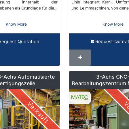
rmessung innerhalb der
Linie integriert Kern-, Umfo
ebenen als Grundlage für die…
und Leimmaschinen, von den
Know More
Know More
Request Quotation
Request Quotat
3-Achs Automatisierte
3-Achs CNC
ertigungszelle
Bearbeitungszentrum 
mit Heidenhain Steu
Pendelbetrie
Verkauft
Ve