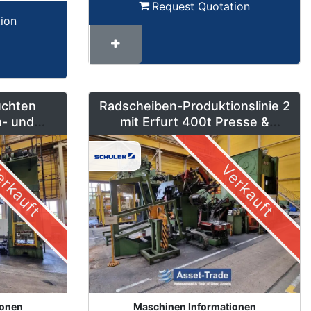
Request Quotation
ion
uchten
Radscheiben-Produktionslinie 2
h- und
mit Erfurt 400t Presse &
 bis 630
Schleicher Coilanlage
rkauft
Verkauft
ionen
Maschinen Informationen