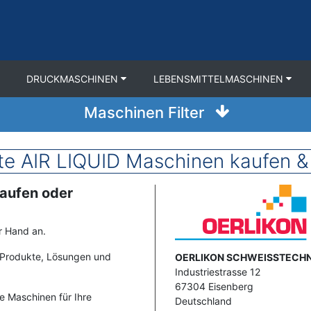
DRUCKMASCHINEN
LEBENSMITTELMASCHINEN
Maschinen Filter
e AIR LIQUID Maschinen kaufen &
kaufen oder
Image
r Hand an.
n Produkte, Lösungen und
Address
OERLIKON SCHWEISSTECH
Industriestrasse 12
67304
Eisenberg
e Maschinen für Ihre
Deutschland