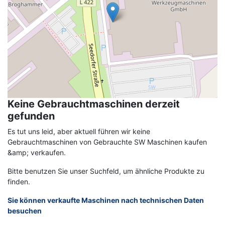
Bearbeitung von Zylinderköpfen, Pleueln und Gehäusen von
Differentialgetrieben.
SW ist das weltweit führende mehrachsige Fertigungszentrum.
Die Produktionslösungen werden in der Automobil- und
Zulieferindustrie sowie in der Luft- und Raumfahrt, Hydraulik,
Pneumatik, Medizintechnik und Präzisionsmaschinenbau
eingesetzt. Die Produktionszentren in Deutschland, den
Keine Gebrauchtmaschinen derzeit
Vereinigten Staaten und China sowie die Service- und
gefunden
Vertriebszentren in Frankreich, Italien, Polen und Mexiko tragen
zur Marktführerschaft des Unternehmens bei.
Es tut uns leid, aber aktuell führen wir keine
Gebrauchtmaschinen von Gebrauchte SW Maschinen kaufen
Kontaktieren Sie Asset-Trade noch heute, um Ihre gebrauchten
&amp; verkaufen.
SW Mehrspindler Maschinen zu finden, um Ihre Produktion zu
flexibler zu gestalten.
Bitte benutzen Sie unser Suchfeld, um ähnliche Produkte zu
finden.
Sie können verkaufte Maschinen nach technischen Daten
besuchen