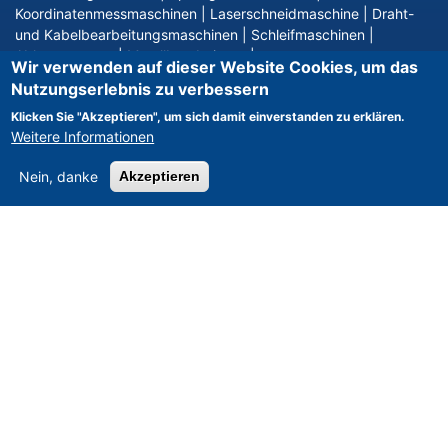
Koordinatenmessmaschinen
|
Laserschneidmaschine
|
Draht-
und Kabelbearbeitungsmaschinen
|
Schleifmaschinen
|
Abkantpressen
|
Metallbearbeitung
|
Wir verwenden auf dieser Website Cookies, um das
Werkzeugschleifmaschinen
|
Fräsmaschinen
|
Hydraulische
Nutzungserlebnis zu verbessern
Pressen
|
Flachschleifmaschinen
Klicken Sie "Akzeptieren", um sich damit einverstanden zu erklären.
Weitere Informationen
weitere Produkte
Nein, danke
Akzeptieren
MASCHINEN NACH HERSTELLER
DMG DECKEL
|
TRUMPF
|
TOYODA
|
DMG GILDEMEISTER
|
MAZAK
|
MIKRON
|
SPINNER
|
'nicht definiert
|
NOT DEFINED
|
AMADA
|
HURCO
|
AXA
|
GLEASON PFAUTER
|
WAFIOS
|
CARL
ZEISS
|
CHIRON
|
HELLER
|
OKUMA
|
DMG MORI SEIKI
|
TRAUB
|
INDEX
|
MITUTOYO
|
STARRAG HECKERT
|
SW
|
HERMLE
|
FRECH
|
DORST
|
KRAUSSMAFFEI
weitere Hersteller