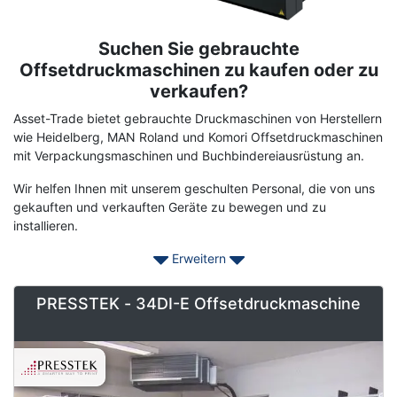
Suchen Sie gebrauchte
Term
Description
Offsetdruckmaschinen zu kaufen oder zu
verkaufen?
Asset-Trade bietet gebrauchte Druckmaschinen von Herstellern
wie Heidelberg, MAN Roland und Komori Offsetdruckmaschinen
mit Verpackungsmaschinen und Buchbindereiausrüstung an.
Wir helfen Ihnen mit unserem geschulten Personal, die von uns
gekauften und verkauften Geräte zu bewegen und zu
installieren.
Erweitern
Offsetdruck ist eine weit verbreitete Drucktechnik, bei der das
eingefärbte Bild von einer Platte auf ein Gummituch und dann
auf die Druckoberfläche übertragen wird (oder "Offset").
PRESSTEK - 34DI-E Offsetdruckmaschine