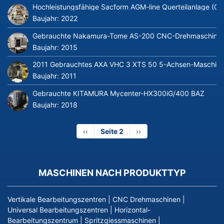
Hochleistungsfähige Sacform AGM-line Querteilanlage (0
Baujahr:
2022
Gebrauchte Nakamura-Tome AS-200 CNC-Drehmaschine m
Baujahr:
2015
2011 Gebrauchtes AXA VHC 3 XTS 50 5-Achsen-Maschine
Baujahr:
2011
Gebrauchte KITAMURA Mycenter-HX300iG/400 BAZ
Baujahr:
2018
Vorherige
‹‹
Seite 2
Nächste
››
Seite
Seite
MASCHINEN NACH PRODUKTTYP
Vertikale Bearbeitungszentren
|
CNC Drehmaschinen
|
Universal Bearbeitungszentren
|
Horizontal-
Bearbeitungszentrum
|
Spritzgiessmaschinen
|