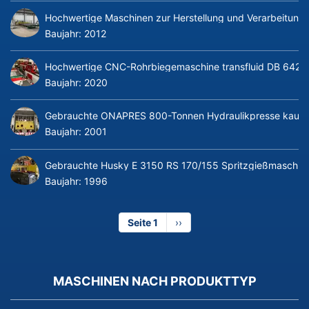
Hochwertige Maschinen zur Herstellung und Verarbeitung v
Baujahr:
2012
Hochwertige CNC-Rohrbiegemaschine transfluid DB 642-CN
Baujahr:
2020
Gebrauchte ONAPRES 800-Tonnen Hydraulikpresse kaufe
Baujahr:
2001
Gebrauchte Husky E 3150 RS 170/155 Spritzgießmaschin
Baujahr:
1996
Seite 1
Nächste
››
Seite
MASCHINEN NACH PRODUKTTYP