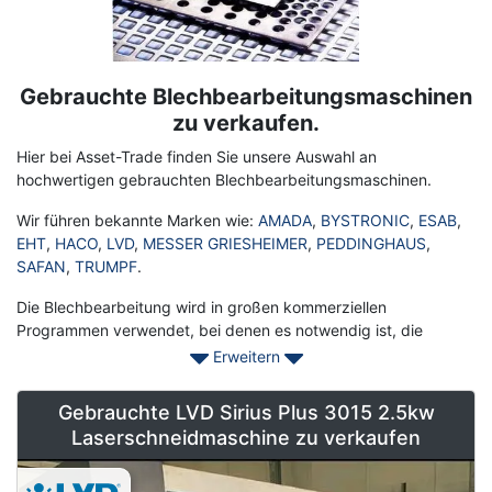
Gebrauchte Blechbearbeitungsmaschinen
Term
Description
zu verkaufen.
Hier bei Asset-Trade finden Sie unsere Auswahl an
hochwertigen gebrauchten Blechbearbeitungsmaschinen.
Wir führen bekannte Marken wie:
AMADA
,
BYSTRONIC
,
ESAB
,
EHT
,
HACO
,
LVD
,
MESSER GRIESHEIMER
,
PEDDINGHAUS
,
SAFAN
,
TRUMPF
.
Die Blechbearbeitung wird in großen kommerziellen
Programmen verwendet, bei denen es notwendig ist, die
Materialien in verschiedenen Designs zu schneiden, zu falten,
Erweitern
zu medialisieren und zu formen. Wir bieten eine der
einzigartigen kommerziellen Blechbearbeitung mit
Gebrauchte LVD Sirius Plus 3015 2.5kw
verschiedenen Designs und Funktionen, um die Verdrehen,
Laserschneidmaschine zu verkaufen
Reduzieren und Schieben Bedürfnisse für viele Bereiche zu
erfüllen. Einige der Blechbearbeitungsvorrichtungen sind mit
zwei Stützbalken und einem Bett in der Mitte für Gas- oder