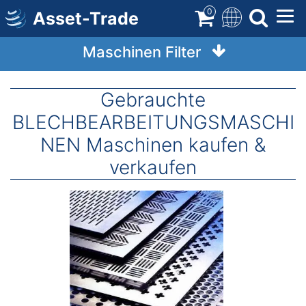
Direkt
0
Asset-Trade
zum
Inhalt
Maschinen Filter
Gebrauchte
BLECHBEARBEITUNGSMASCHI
NEN Maschinen kaufen &
verkaufen
Image