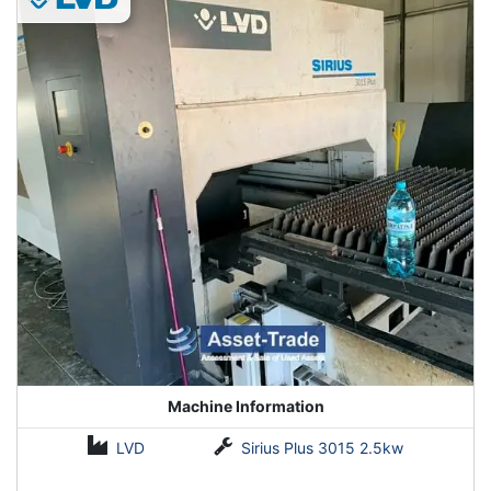
technische Spannvorrichtungen zum Verdrehen von hartem
Stahl konstruiert. Das Gerät wird für das Schneiden und
Verdrehen von hochwertigem Stahl verwendet, wo große
Belastungen erforderlich sind. Dies ist ein einzigartiges
Mehrzweck-Stahlblechgerät für eine Vielzahl von Stahlarbeiten.
Kontaktieren Sie Asset-Trade noch heute, um Ihre individuelle
Blechbearbeitungsmaschine zu finden, die Ihren täglichen
flexiblen Produktionsbedarf erhöht.
Machine Information
LVD
Sirius Plus 3015 2.5kw