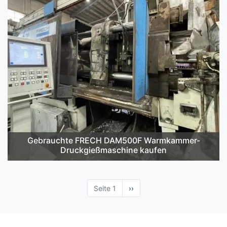
Gebrauchte FRECH DAM500F Warmkammer-
Druckgießmaschine kaufen
Seite 1
Nächste
››
Seite