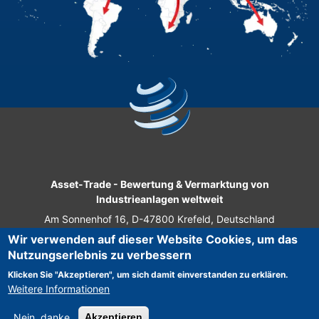
Asset-Trade
-
Bewertung & Vermarktung von
Industrieanlagen weltweit
Am Sonnenhof 16, D-47800 Krefeld, Deutschland
Wir verwenden auf dieser Website Cookies, um das
Tel.: +49 2151 32 500 33
Nutzungserlebnis zu verbessern
Fax.: +49 2151 65 29 22
Klicken Sie "Akzeptieren", um sich damit einverstanden zu erklären.
© 2026 Asset-Trade
Weitere Informationen
Nein, danke
Akzeptieren