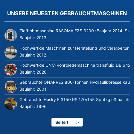
UNSERE NEUESTEN GEBRAUCHTMASCHINEN
Tiefbohrmaschine RASOMA FZS 3200 (Baujahr 2014, Siem
Baujahr:
2013
Hochwertige Maschinen zur Herstellung und Verarbeitung v
Baujahr:
2012
Hochwertige CNC-Rohrbiegemaschine transfluid DB 642-CN
Baujahr:
2020
Gebrauchte ONAPRES 800-Tonnen Hydraulikpresse kaufe
Baujahr:
2001
Gebrauchte Husky E 3150 RS 170/155 Spritzgießmaschin
Baujahr:
1996
Seite 1
Nächste
››
Seite