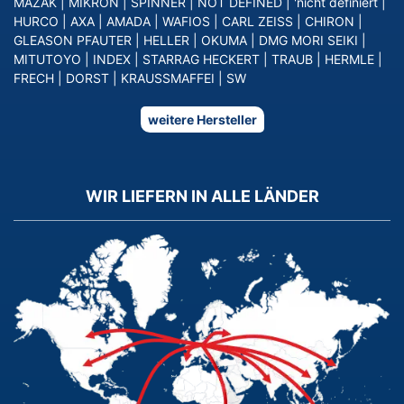
MAZAK
|
MIKRON
|
SPINNER
|
NOT DEFINED
|
'nicht definiert
|
HURCO
|
AXA
|
AMADA
|
WAFIOS
|
CARL ZEISS
|
CHIRON
|
GLEASON PFAUTER
|
HELLER
|
OKUMA
|
DMG MORI SEIKI
|
MITUTOYO
|
INDEX
|
STARRAG HECKERT
|
TRAUB
|
HERMLE
|
FRECH
|
DORST
|
KRAUSSMAFFEI
|
SW
weitere Hersteller
WIR LIEFERN IN ALLE LÄNDER