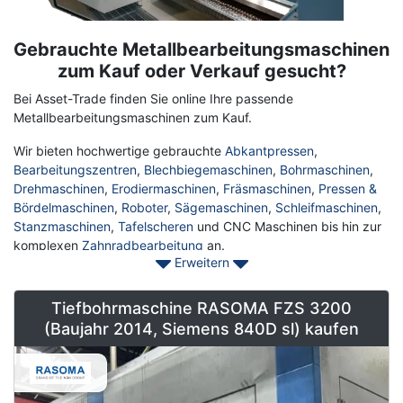
Gebrauchte Metallbearbeitungsmaschinen
Term
Description
zum Kauf oder Verkauf gesucht?
Bei Asset-Trade finden Sie online Ihre passende
Metallbearbeitungsmaschinen zum Kauf.
Wir bieten hochwertige gebrauchte
Abkantpressen
,
Bearbeitungszentren
,
Blechbiegemaschinen
,
Bohrmaschinen
,
Drehmaschinen
,
Erodiermaschinen
,
Fräsmaschinen
,
Pressen &
Bördelmaschinen
,
Roboter
,
Sägemaschinen
,
Schleifmaschinen
,
Stanzmaschinen
,
Tafelscheren
und CNC Maschinen bis hin zur
komplexen
Zahnradbearbeitung
an.
Erweitern
Kontaktieren Sie Asset-Trade noch heute um Ihre gut erhaltene
gebrauchte Metallbearbeitungsmaschine zu finden und um Ihre
Tiefbohrmaschine RASOMA FZS 3200
tägliche Produktion zu verbessern.
(Baujahr 2014, Siemens 840D sl) kaufen
Für die professionelle Vermarktung Ihrer namhaften
Metallbearbeitungsmaschine kümmern sich unsere
Industriebewerter schnell und unkompliziert. Wir freuen uns auf