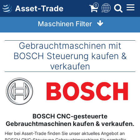
Direkt
0
Asset-Trade
zum
Inhalt
Maschinen Filter
Gebrauchtmaschinen mit
BOSCH Steuerung kaufen &
verkaufen
Image
BOSCH CNC-gesteuerte
Term
Description
Gebrauchtmaschinen kaufen & verkaufen.
Hier bei Asset-Trade finden Sie unser aktuelles Angebot an
BOSCH
CNC-Steuerung Gebrauchtmaschinen für namhafte