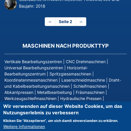
Baujahr:
2018
Vorherige
‹‹
Seite 2
Nächste
››
Seite
Seite
MASCHINEN NACH PRODUKTTYP
Vertikale Bearbeitungszentren
|
CNC Drehmaschinen
|
Universal Bearbeitungszentren
|
Horizontal-
Bearbeitungszentrum
|
Spritzgiessmaschinen
|
Koordinatenmessmaschinen
|
Laserschneidmaschine
|
Draht-
und Kabelbearbeitungsmaschinen
|
Schleifmaschinen
|
Abkantpressen
|
Metallbearbeitung
|
Fräsmaschinen
|
Werkzeugschleifmaschinen
|
Hydraulische Pressen
|
Flachschleifmaschinen
Wir verwenden auf dieser Website Cookies, um das
Nutzungserlebnis zu verbessern
weitere Produkte
Klicken Sie "Akzeptieren", um sich damit einverstanden zu erklären.
Weitere Informationen