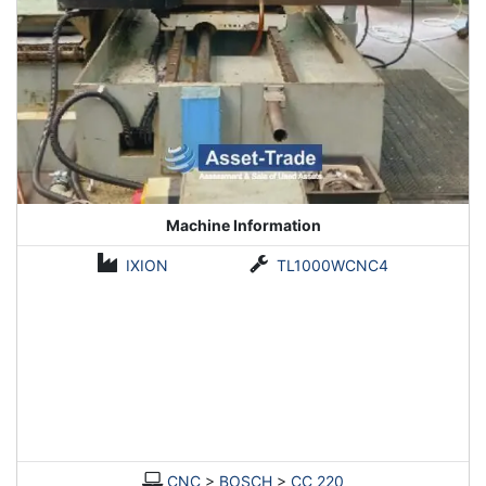
Machine Information
IXION
TL1000WCNC4
CNC
>
BOSCH
>
CC 220