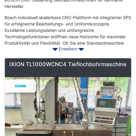
Hersteller.
Bosch individuell skalierbare CNC-Plattform mit integrierter SPS
für erfolgreiche Bearbeitungs- und Umformkonzepte.
Exzellente Leistungsdaten und umfangreiche
Technologiefunktionen eröffnen neue Horizonte für maximale
Produktivität und Flexibilität. Ob Sie eine Standardmaschine
Erweitern
oder eine vollautomatische Produktionsanlage steuern
Kontaktieren Sie Asset-Trade noch heute, um Ihre gebrauchten
IXION TL1000WCNC4 Tieflochbohrmaschine
BOSCH CNC-gesteuerten Maschinen zur Verbesserung Ihrer
Produktion zu finden.