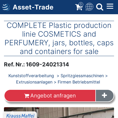
Direkt
0
Asset-Trade
zum
Inhalt
COMPLETE Plastic production
linie COSMETICS and
PERFUMERY, jars, bottles, caps
and containers for sale
Ref. Nr.
:
1609-24021314
Produkte
Kunststoffverarbeitung
Spritzgiessmaschinen
Extrusionsanlagen
Firmen Betriebsmittel
Angebot anfragen
Images