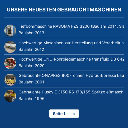
UNSERE NEUESTEN GEBRAUCHTMASCHINEN
Tiefbohrmaschine RASOMA FZS 3200 (Baujahr 2014, Siem
Baujahr:
2013
Hochwertige Maschinen zur Herstellung und Verarbeitung v
Baujahr:
2012
Hochwertige CNC-Rohrbiegemaschine transfluid DB 642-CN
Baujahr:
2020
Gebrauchte ONAPRES 800-Tonnen Hydraulikpresse kaufe
Baujahr:
2001
Gebrauchte Husky E 3150 RS 170/155 Spritzgießmaschin
Baujahr:
1996
Seite 1
Nächste
››
Seite