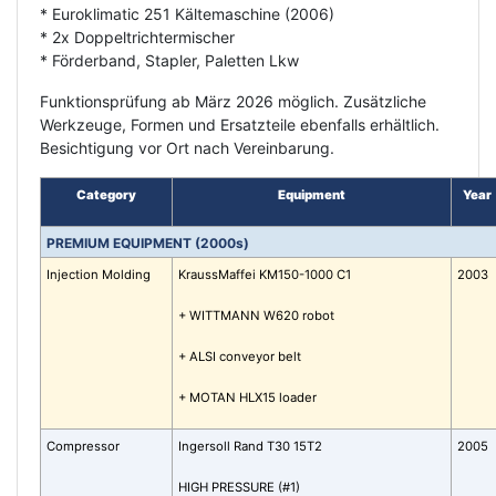
* Euroklimatic 251 Kältemaschine (2006)
* 2x Doppeltrichtermischer
* Förderband, Stapler, Paletten Lkw
Funktionsprüfung ab März 2026 möglich. Zusätzliche
Werkzeuge, Formen und Ersatzteile ebenfalls erhältlich.
Besichtigung vor Ort nach Vereinbarung.
Category
Equipment
Year
PREMIUM EQUIPMENT (2000s)
Injection Molding
KraussMaffei KM150-1000 C1
2003
+ WITTMANN W620 robot
+ ALSI conveyor belt
+ MOTAN HLX15 loader
Compressor
Ingersoll Rand T30 15T2
2005
HIGH PRESSURE (#1)