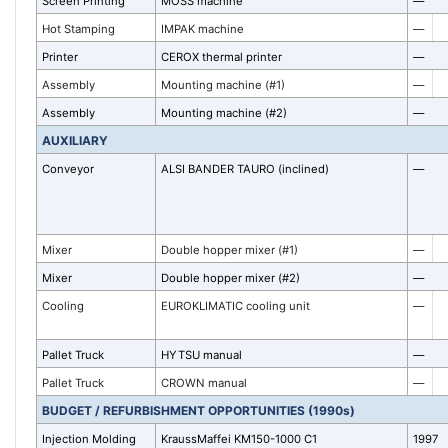
Screen Printing
MOSS machine
—
Hot Stamping
IMPAK machine
—
Printer
CEROX thermal printer
—
Assembly
Mounting machine (#1)
—
Assembly
Mounting machine (#2)
—
AUXILIARY
Conveyor
ALSI BANDER TAURO (inclined)
—
Mixer
Double hopper mixer (#1)
—
Mixer
Double hopper mixer (#2)
—
Cooling
EUROKLIMATIC cooling unit
—
Pallet Truck
HYTSU manual
—
Pallet Truck
CROWN manual
—
BUDGET / REFURBISHMENT OPPORTUNITIES (1990s)
Injection Molding
KraussMaffei KM150-1000 C1
1997