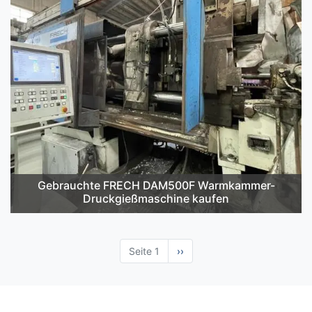
Gebrauchte FRECH DAM500F Warmkammer-
Druckgießmaschine kaufen
Seite 1
Nächste
››
Seite