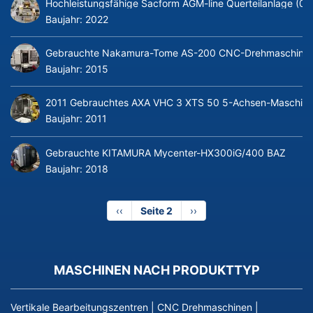
Hochleistungsfähige Sacform AGM-line Querteilanlage (0
Baujahr:
2022
Gebrauchte Nakamura-Tome AS-200 CNC-Drehmaschine m
Baujahr:
2015
2011 Gebrauchtes AXA VHC 3 XTS 50 5-Achsen-Maschine
Baujahr:
2011
Gebrauchte KITAMURA Mycenter-HX300iG/400 BAZ
Baujahr:
2018
Vorherige
‹‹
Seite 2
Nächste
››
Seite
Seite
MASCHINEN NACH PRODUKTTYP
Vertikale Bearbeitungszentren
|
CNC Drehmaschinen
|