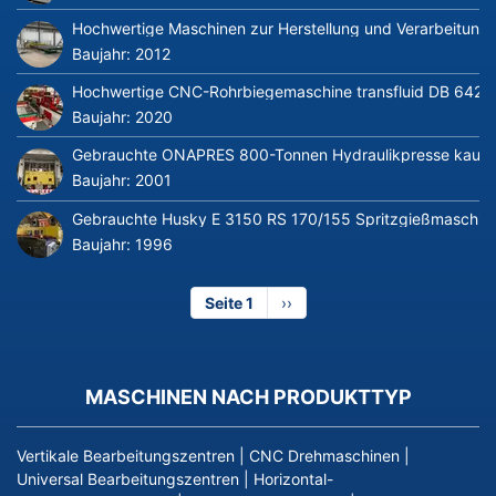
Hochwertige Maschinen zur Herstellung und Verarbeitung v
Baujahr:
2012
Hochwertige CNC-Rohrbiegemaschine transfluid DB 642-CN
Baujahr:
2020
Gebrauchte ONAPRES 800-Tonnen Hydraulikpresse kaufe
Baujahr:
2001
Gebrauchte Husky E 3150 RS 170/155 Spritzgießmaschin
Baujahr:
1996
Seite 1
Nächste
››
Seite
MASCHINEN NACH PRODUKTTYP
Vertikale Bearbeitungszentren
|
CNC Drehmaschinen
|
Universal Bearbeitungszentren
|
Horizontal-