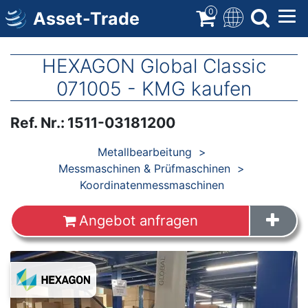
Direkt
0
Asset-Trade
zum
Inhalt
HEXAGON Global Classic
071005 - KMG kaufen
Ref. Nr.
:
1511-03181200
Produkte
Metallbearbeitung
Messmaschinen & Prüfmaschinen
Koordinatenmessmaschinen
Angebot anfragen
Images