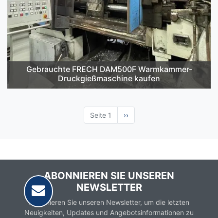
Gebrauchte FRECH DAM500F Warmkammer-
Druckgießmaschine kaufen
Seite 1
Nächste
››
Seite
ABONNIEREN SIE UNSEREN
NEWSLETTER
Abonnieren Sie unseren Newsletter, um die letzten
Neuigkeiten, Updates und Angebotsinformationen zu