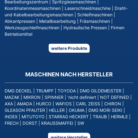
Bearbeitungszentrum
|
Spritzgiessmaschinen
|
Koordinatenmessmaschinen
|
Laserschneidmaschine
|
Draht-
und Kabelbearbeitungsmaschinen
|
Schleifmaschinen
|
Abkantpressen
|
Metallbearbeitung
|
Fräsmaschinen
|
Werkzeugschleifmaschinen
|
Hydraulische Pressen
|
Firmen
Betriebsmittel
weitere Produkte
MASCHINEN NACH HERSTELLER
DMG DECKEL
|
TRUMPF
|
TOYODA
|
DMG GILDEMEISTER
|
MAZAK
|
MIKRON
|
SPINNER
|
'nicht definiert
|
NOT DEFINED
|
AXA
|
AMADA
|
HURCO
|
WAFIOS
|
CARL ZEISS
|
CHIRON
|
GLEASON PFAUTER
|
HELLER
|
OKUMA
|
DMG MORI SEIKI
|
INDEX
|
MITUTOYO
|
STARRAG HECKERT
|
TRAUB
|
HERMLE
|
FRECH
|
DORST
|
KRAUSSMAFFEI
|
SW
weitere Hersteller