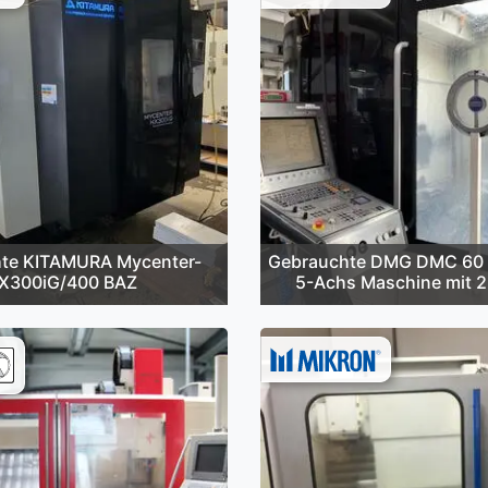
te KITAMURA Mycenter-
Gebrauchte DMG DMC 60 
X300iG/400 BAZ
5-Achs Maschine mit 2