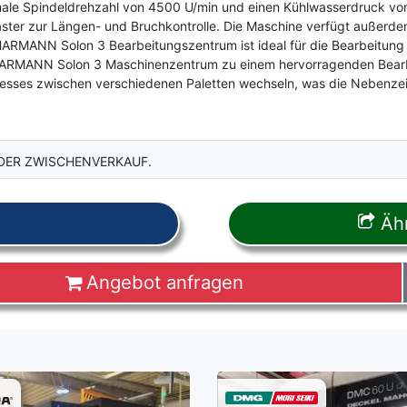
e Spindeldrehzahl von 4500 U/min und einen Kühlwasserdruck von 3
er zur Längen- und Bruchkontrolle. Die Maschine verfügt außerdem 
MANN Solon 3 Bearbeitungszentrum ist ideal für die Bearbeitung la
SCHARMANN Solon 3 Maschinenzentrum zu einem hervorragenden Bea
ses zwischen verschiedenen Paletten wechseln, was die Nebenzeiten
DER ZWISCHENVERKAUF.
Ähn
Angebot anfragen