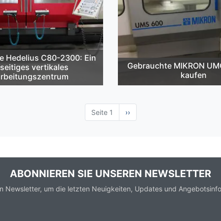
e Hedelius C80-2300: Ein
Gebrauchte MIKRON UM
lseitiges vertikales
kaufen
rbeitungszentrum
Seite 1
Nächste
››
Seite
ABONNIEREN SIE UNSEREN NEWSLETTER
n Newsletter, um die letzten Neuigkeiten, Updates und Angebotsinfo