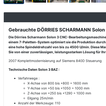
Gebrauchte DÖRRIES SCHARMANN Solon 3 
Description
Die Dörries Scharmann Solon 3 CNC-Bearbeitungsmaschine 
einem 7-Paletten-System optimiert sie die Produktion durc
eine hohe Spindeldrehzahl von bis zu 4500 U/min. Diese Mas
Sie von einer zuverlässigen, leistungsstarken Lösung für Ih
2007 Komplettmodernisierung auf Siemens 840D Steuerung
Technische Daten Solon 3 BAZ :
Verfahrwege :
X-Achse von 800 bis +800 = 1600 mm
Y-Achse von +50 bis +1050 = 1000 mm
Z-Achse von +250 bis +1290 = 1000 mm
Eilgang 25m/min
Anzahl der Werkzeuge: 110