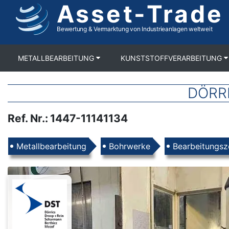
Asset-Trade
Direkt
zum
Inhalt
Bewertung & Vermarktung von Industrieanlagen weltweit
METALLBEARBEITUNG
KUNSTSTOFFVERARBEITUNG
DÖRRI
Ref. Nr.
:
1447-11141134
Produkte
Metallbearbeitung
Bohrwerke
Bearbeitungsz