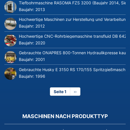
Tiefbohrmaschine RASOMA FZS 3200 (Baujahr 2014, Siem
Baujahr:
2013
Hochwertige Maschinen zur Herstellung und Verarbeitung v
Baujahr:
2012
Hochwertige CNC-Rohrbiegemaschine transfluid DB 642-CN
Baujahr:
2020
Gebrauchte ONAPRES 800-Tonnen Hydraulikpresse kaufe
Baujahr:
2001
Gebrauchte Husky E 3150 RS 170/155 Spritzgießmaschin
Baujahr:
1996
Seite 1
Nächste
››
Seite
MASCHINEN NACH PRODUKTTYP