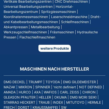
Vertikale Bearbeitungszentren
|
CNC Drehmaschinen
|
Universal Bearbeitungszentren
|
Horizontal-
Bearbeitungszentrum
|
Spritzgiessmaschinen
|
Koordinatenmessmaschinen
|
Laserschneidmaschine
|
Draht-
und Kabelbearbeitungsmaschinen
|
Schleifmaschinen
|
Abkantpressen
|
Metallbearbeitung
|
Werkzeugschleifmaschinen
|
Fräsmaschinen
|
Hydraulische
Pressen
|
Flachschleifmaschinen
weitere Produkte
MASCHINEN NACH HERSTELLER
DMG DECKEL
|
TRUMPF
|
TOYODA
|
DMG GILDEMEISTER
|
MAZAK
|
MIKRON
|
SPINNER
|
'nicht definiert
|
NOT DEFINED
|
AMADA
|
HURCO
|
AXA
|
WAFIOS
|
CARL ZEISS
|
CHIRON
|
GLEASON PFAUTER
|
HELLER
|
OKUMA
|
DMG MORI SEIKI
|
STARRAG HECKERT
|
TRAUB
|
INDEX
|
MITUTOYO
|
HERMLE
|
FRECH
|
DORST
|
KRAUSSMAFFEI
|
SW