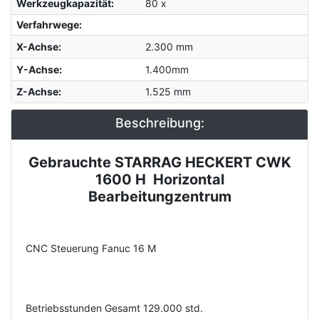
Werkzeugkapazität
:
80 x
Verfahrwege:
X-Achse
:
2.300 mm
Y-Achse
:
1.400mm
Z-Achse
:
1.525 mm
Beschreibung:
Gebrauchte STARRAG HECKERT CWK
Description
1600 H Horizontal
Bearbeitungzentrum
CNC Steuerung Fanuc 16 M
Betriebsstunden Gesamt 129.000 std.