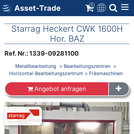
Direkt
0
Asset-Trade
zum
Inhalt
Starrag Heckert CWK 1600H
Hor. BAZ
Ref. Nr.
:
1339-09281100
Produkte
Metallbearbeitung
Bearbeitungszentren
Horizontal-Bearbeitungszentrum
Fräsmaschinen
Angebot anfragen