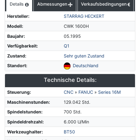
Details
Abmessungen
Verkaufsbedingungen
Hersteller
:
STARRAG HECKERT
Modell
:
CWK 1600H
Baujahr
:
05.1995
Verfügbarkeit
:
Q1
Zustand
:
Sehr guten Zustand
Standort
:
Deutschland
Technische Details:
Steuerung
:
CNC
»
FANUC
»
Series 16M
Maschinenstunden
:
129.042 Std.
Spindelstunden
:
700 Std.
Spindeldrehzahl
:
6.000 U/Min
Werkzeughalter
:
BT50