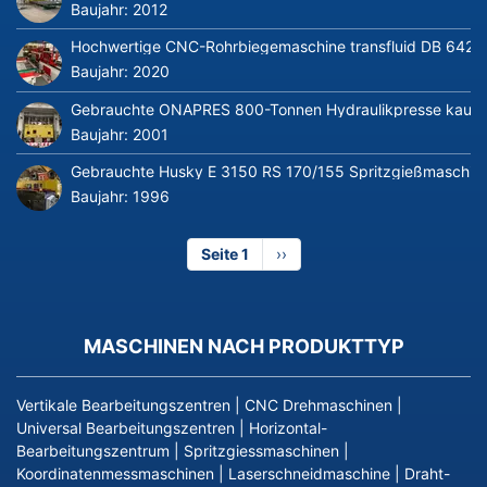
Baujahr:
2012
Hochwertige CNC-Rohrbiegemaschine transfluid DB 642-CN
Baujahr:
2020
Gebrauchte ONAPRES 800-Tonnen Hydraulikpresse kaufe
Baujahr:
2001
Gebrauchte Husky E 3150 RS 170/155 Spritzgießmaschin
Baujahr:
1996
Seite 1
Nächste
››
Seite
MASCHINEN NACH PRODUKTTYP
Vertikale Bearbeitungszentren
|
CNC Drehmaschinen
|
Universal Bearbeitungszentren
|
Horizontal-
Bearbeitungszentrum
|
Spritzgiessmaschinen
|
Koordinatenmessmaschinen
|
Laserschneidmaschine
|
Draht-