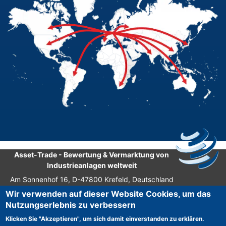
Asset-Trade
-
Bewertung & Vermarktung von
Industrieanlagen weltweit
Am Sonnenhof 16, D-47800 Krefeld, Deutschland
Wir verwenden auf dieser Website Cookies, um das
Tel.: +49 2151 32 500 33
Nutzungserlebnis zu verbessern
Fax.: +49 2151 65 29 22
Klicken Sie "Akzeptieren", um sich damit einverstanden zu erklären.
© 2026 Asset-Trade