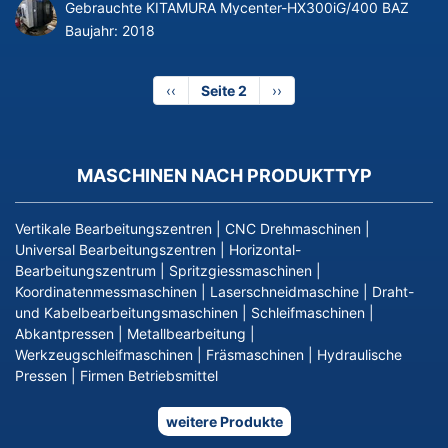
Gebrauchte KITAMURA Mycenter-HX300iG/400 BAZ
Baujahr:
2018
Vorherige
‹‹
Seite 2
Nächste
››
Seite
Seite
MASCHINEN NACH PRODUKTTYP
Vertikale Bearbeitungszentren
|
CNC Drehmaschinen
|
Universal Bearbeitungszentren
|
Horizontal-
Bearbeitungszentrum
|
Spritzgiessmaschinen
|
Koordinatenmessmaschinen
|
Laserschneidmaschine
|
Draht-
und Kabelbearbeitungsmaschinen
|
Schleifmaschinen
|
Abkantpressen
|
Metallbearbeitung
|
Werkzeugschleifmaschinen
|
Fräsmaschinen
|
Hydraulische
Pressen
|
Firmen Betriebsmittel
weitere Produkte