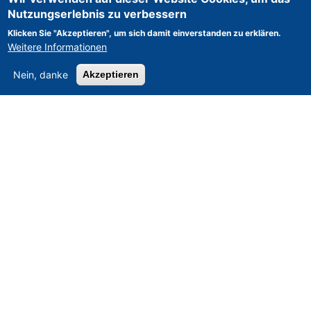
Nutzungserlebnis zu verbessern
Klicken Sie "Akzeptieren", um sich damit einverstanden zu erklären.
Weitere Informationen
Nein, danke
Akzeptieren
Asset-Trade
-
Bewertung & Vermarktung von
Industrieanlagen weltweit
Am Sonnenhof 16, D-47800 Krefeld, Deutschland