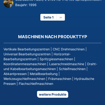
Baujahr:
1996
Seite 1
Nächste
››
Seite
MASCHINEN NACH PRODUKTTYP
Vertikale Bearbeitungszentren
|
CNC Drehmaschinen
|
Universal Bearbeitungszentren
|
Horizontal-
Bearbeitungszentrum
|
Spritzgiessmaschinen
|
Koordinatenmessmaschinen
|
Laserschneidmaschine
|
Draht-
und Kabelbearbeitungsmaschinen
|
Schleifmaschinen
|
Abkantpressen
|
Metallbearbeitung
|
Werkzeugschleifmaschinen
|
Fräsmaschinen
|
Hydraulische
Pressen
|
Flachschleifmaschinen
weitere Produkte