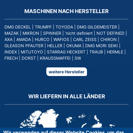
MASCHINEN NACH HERSTELLER
DMG DECKEL
|
TRUMPF
|
TOYODA
|
DMG GILDEMEISTER
|
MAZAK
|
MIKRON
|
SPINNER
|
'nicht definiert
|
NOT DEFINED
|
AXA
|
AMADA
|
HURCO
|
WAFIOS
|
CARL ZEISS
|
CHIRON
|
GLEASON PFAUTER
|
HELLER
|
OKUMA
|
DMG MORI SEIKI
|
INDEX
|
MITUTOYO
|
STARRAG HECKERT
|
TRAUB
|
HERMLE
|
FRECH
|
DORST
|
KRAUSSMAFFEI
|
SW
weitere Hersteller
WIR LIEFERN IN ALLE LÄNDER
Wir verwenden auf dieser Website Cookies, um das