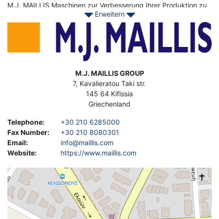
M.J. MAILLIS Maschinen zur Verbesserung Ihrer Produktion zu
Erweitern
finden.
Image
Address
M.J. MAILLIS GROUP
7, Kavalieratou Taki str.
145 64
Kifissia
Griechenland
Telephone
:
+30 210 6285000
Fax Number
:
+30 210 8080301
Email
:
info@maillis.com
Website
:
https://www.maillis.com
Geolocation