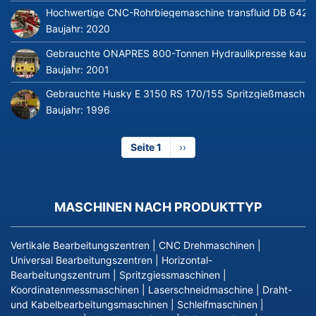
Hochwertige CNC-Rohrbiegemaschine transfluid DB 642-CN
Baujahr:
2020
Gebrauchte ONAPRES 800-Tonnen Hydraulikpresse kaufe
Baujahr:
2001
Gebrauchte Husky E 3150 RS 170/155 Spritzgießmaschin
Baujahr:
1996
Seite 1
Nächste
››
Seite
MASCHINEN NACH PRODUKTTYP
Vertikale Bearbeitungszentren
|
CNC Drehmaschinen
|
Universal Bearbeitungszentren
|
Horizontal-
Bearbeitungszentrum
|
Spritzgiessmaschinen
|
Koordinatenmessmaschinen
|
Laserschneidmaschine
|
Draht-
und Kabelbearbeitungsmaschinen
|
Schleifmaschinen
|