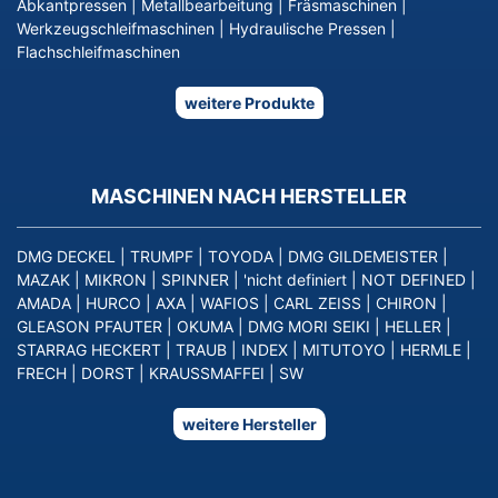
Abkantpressen
|
Metallbearbeitung
|
Fräsmaschinen
|
Werkzeugschleifmaschinen
|
Hydraulische Pressen
|
Flachschleifmaschinen
weitere Produkte
MASCHINEN NACH HERSTELLER
DMG DECKEL
|
TRUMPF
|
TOYODA
|
DMG GILDEMEISTER
|
MAZAK
|
MIKRON
|
SPINNER
|
'nicht definiert
|
NOT DEFINED
|
AMADA
|
HURCO
|
AXA
|
WAFIOS
|
CARL ZEISS
|
CHIRON
|
GLEASON PFAUTER
|
OKUMA
|
DMG MORI SEIKI
|
HELLER
|
STARRAG HECKERT
|
TRAUB
|
INDEX
|
MITUTOYO
|
HERMLE
|
FRECH
|
DORST
|
KRAUSSMAFFEI
|
SW
weitere Hersteller