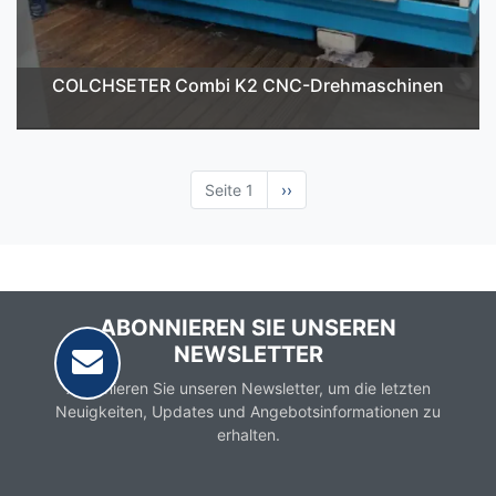
COLCHSETER Combi K2 CNC-Drehmaschinen
Seite 1
Nächste
››
Seite
ABONNIEREN SIE UNSEREN
NEWSLETTER
Abonnieren Sie unseren Newsletter, um die letzten
Neuigkeiten, Updates und Angebotsinformationen zu
erhalten.
Email