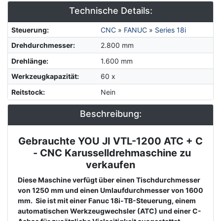
Technische Details:
Steuerung
:
CNC
»
FANUC
»
Series 18i
Drehdurchmesser
:
2.800 mm
Drehlänge
:
1.600 mm
Werkzeugkapazität
:
60 x
Reitstock
:
Nein
Beschreibung:
Gebrauchte YOU JI VTL-1200 ATC + C
Description
- CNC
Karusselldrehmaschine zu
verkaufen
Diese Maschine verfügt über einen Tischdurchmesser
von 1250 mm und einen Umlaufdurchmesser von 1600
mm. Sie ist mit einer Fanuc 18i-TB-Steuerung, einem
automatischen Werkzeugwechsler (ATC) und einer C-