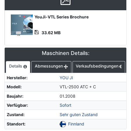
Media
YouJi-VTL Series Brochure
Datei
33.62 MB
Maschinen Details:
Details
Abmessungen
Verkaufsbedingungen
Hersteller
:
YOU JI
Modell
:
VTL-2500 ATC + C
Baujahr
:
01.2008
Verfügbar
:
Sofort
Zustand
:
Sehr guten Zustand
Standort
:
Finnland