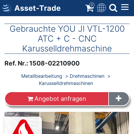
Direkt
0
Asset-Trade
zum
Inhalt
Gebrauchte YOU JI VTL-1200
ATC + C - CNC
Karusselldrehmaschine
Ref. Nr.
:
1508-02210900
Produkte
Metallbearbeitung
Drehmaschinen
Karusselldrehmaschinen
Angebot anfragen
Images