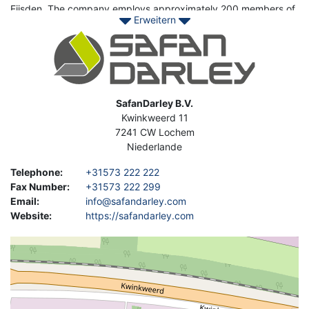
Eijsden. The company employs approximately 200 members of
Erweitern
staff.
Image
Contact Asset-Trade today to find your used SAFAN Bending
Press today to stay ahead of your competition.
Address
SafanDarley B.V.
Kwinkweerd 11
7241 CW
Lochem
Niederlande
Telephone
:
+31573 222 222
Fax Number
:
+31573 222 299
Email
:
info@safandarley.com
Website
:
https://safandarley.com
Geolocation