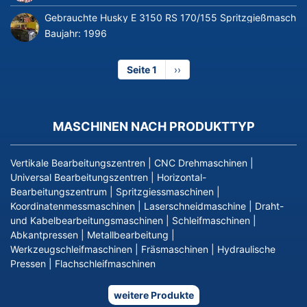
Gebrauchte Husky E 3150 RS 170/155 Spritzgießmaschin
Baujahr:
1996
Seite 1
Nächste
››
Seite
MASCHINEN NACH PRODUKTTYP
Vertikale Bearbeitungszentren
|
CNC Drehmaschinen
|
Universal Bearbeitungszentren
|
Horizontal-
Bearbeitungszentrum
|
Spritzgiessmaschinen
|
Koordinatenmessmaschinen
|
Laserschneidmaschine
|
Draht-
und Kabelbearbeitungsmaschinen
|
Schleifmaschinen
|
Abkantpressen
|
Metallbearbeitung
|
Werkzeugschleifmaschinen
|
Fräsmaschinen
|
Hydraulische
Pressen
|
Flachschleifmaschinen
weitere Produkte