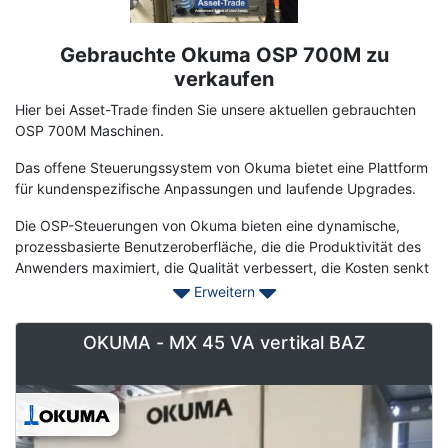
Gebrauchte Okuma OSP 700M zu
Term
Description
verkaufen
Hier bei Asset-Trade finden Sie unsere aktuellen gebrauchten
OSP 700M Maschinen.
Das offene Steuerungssystem von Okuma bietet eine Plattform
für kundenspezifische Anpassungen und laufende Upgrades.
Die OSP-Steuerungen von Okuma bieten eine dynamische,
prozessbasierte Benutzeroberfläche, die die Produktivität des
Anwenders maximiert, die Qualität verbessert, die Kosten senkt
und die Türen zu Spitzentechnologien mit einer offenen
Erweitern
Architekturplattform öffnet. Im Gegensatz zu geschlossenen
CNC-Steuerungen bietet unser Steuerungssystem mit offener
OKUMA - MX 45 VA vertikal BAZ
Architektur eine Plattform für kundenspezifische Anpassungen
und laufende Upgrades.
Wenden Sie sich noch heute an Asset-Trade, um Ihre
gebrauchten Maschinen zur Verbesserung Ihrer Produktion zu