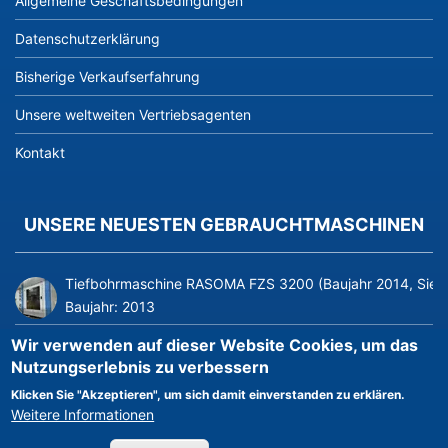
Allgemeine Geschäftsbedingungen
Datenschutzerklärung
Bisherige Verkaufserfahrung
Unsere weltweiten Vertriebsagenten
Kontakt
UNSERE NEUESTEN GEBRAUCHTMASCHINEN
Tiefbohrmaschine RASOMA FZS 3200 (Baujahr 2014, Siem
Baujahr:
2013
Hochwertige Maschinen zur Herstellung und Verarbeitung v
Wir verwenden auf dieser Website Cookies, um das
Baujahr:
2012
Nutzungserlebnis zu verbessern
Klicken Sie "Akzeptieren", um sich damit einverstanden zu erklären.
Hochwertige CNC-Rohrbiegemaschine transfluid DB 642-CN
Weitere Informationen
Baujahr:
2020