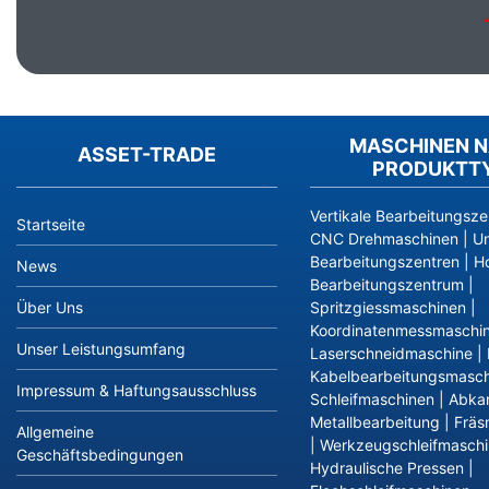
MASCHINEN 
ASSET-TRADE
PRODUKTT
Vertikale Bearbeitungsze
Startseite
CNC Drehmaschinen
|
Un
Bearbeitungszentren
|
Ho
News
Bearbeitungszentrum
|
Über Uns
Spritzgiessmaschinen
|
Koordinatenmessmaschi
Unser Leistungsumfang
Laserschneidmaschine
|
Kabelbearbeitungsmasch
Impressum & Haftungsausschluss
Schleifmaschinen
|
Abka
Metallbearbeitung
|
Fräs
Allgemeine
|
Werkzeugschleifmasch
Geschäftsbedingungen
Hydraulische Pressen
|