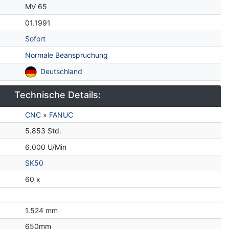
MV 65
01.1991
Sofort
Normale Beanspruchung
Deutschland
Technische Details:
CNC
»
FANUC
5.853 Std.
6.000 U/Min
SK50
60 x
1.524 mm
650mm