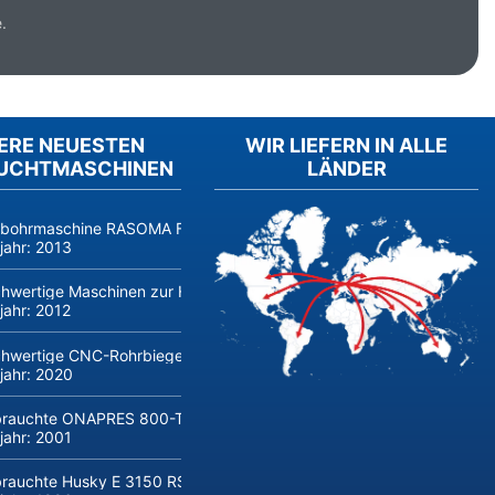
.
ERE NEUESTEN
WIR LIEFERN IN ALLE
UCHTMASCHINEN
LÄNDER
fbohrmaschine RASOMA FZS 3200 (Baujahr 2014, Siemens 840D sl) 
jahr:
2013
hwertige Maschinen zur Herstellung und Verarbeitung von Flachglas 
jahr:
2012
hwertige CNC-Rohrbiegemaschine transfluid DB 642-CNC-R/L zu verk
jahr:
2020
rauchte ONAPRES 800-Tonnen Hydraulikpresse kaufen
jahr:
2001
rauchte Husky E 3150 RS 170/155 Spritzgießmaschine kaufen