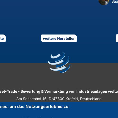
Bau
te
weitere Hersteller
set-Trade
-
Bewertung & Vermarktung von Industrieanlagen weltw
Am Sonnenhof 16, D-47800 Krefeld, Deutschland
ies, um das Nutzungserlebnis zu
Tel.: +49 2151 32 500 33
|
Fax.: +49 2151 65 29 22
© 2026 Asset-Trade