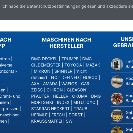
*
Ich habe die
Datenschutzbestimmungen
gelesen und akzeptiere sie
UNS
NACH
MASCHINEN NACH
GEBRA
YP
HERSTELLER
ntren
|
DMG DECKEL
|
TRUMPF
|
DMG
Tie
iversal
GILDEMEISTER
|
TOYODA
|
MAZAK
Bau
rizontal-
|
MIKRON
|
SPINNER
|
'nicht
definiert
|
NOT DEFINED
|
HURCO
|
Hoc
Bau
AXA
|
AMADA
|
WAFIOS
|
CARL
nen
|
ZEISS
|
CHIRON
|
GLEASON
Hoc
Draht- und
PFAUTER
|
HELLER
|
OKUMA
|
DMG
Bau
inen
|
MORI SEIKI
|
INDEX
|
MITUTOYO
|
ntpressen
|
STARRAG HECKERT
|
TRAUB
|
Geb
maschinen
HERMLE
|
FRECH
|
DORST
|
Bau
inen
|
KRAUSSMAFFEI
|
SW
Geb