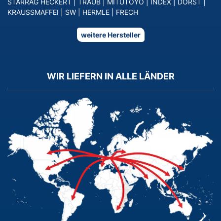
STARRAG HECKERT
|
TRAUB
|
MITUTOYO
|
INDEX
|
DORST
|
KRAUSSMAFFEI
|
SW
|
HERMLE
|
FRECH
weitere Hersteller
WIR LIEFERN IN ALLE LÄNDER