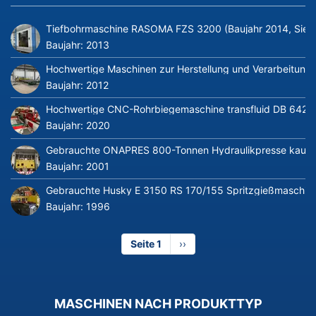
Tiefbohrmaschine RASOMA FZS 3200 (Baujahr 2014, Siem
Baujahr:
2013
Hochwertige Maschinen zur Herstellung und Verarbeitung v
Baujahr:
2012
Hochwertige CNC-Rohrbiegemaschine transfluid DB 642-CN
Baujahr:
2020
Gebrauchte ONAPRES 800-Tonnen Hydraulikpresse kaufe
Baujahr:
2001
Gebrauchte Husky E 3150 RS 170/155 Spritzgießmaschin
Baujahr:
1996
Seite 1
Nächste
››
Seite
MASCHINEN NACH PRODUKTTYP