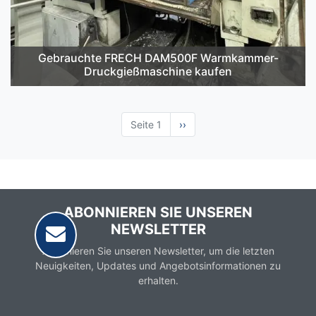
Gebrauchte FRECH DAM500F Warmkammer-
Druckgießmaschine kaufen
Seite 1
Nächste
››
Seite
ABONNIEREN SIE UNSEREN
NEWSLETTER
Abonnieren Sie unseren Newsletter, um die letzten
Neuigkeiten, Updates und Angebotsinformationen zu
erhalten.
Email