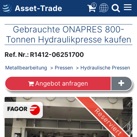
Direkt
0
Asset-Trade
zum
Inhalt
Gebrauchte ONAPRES 800-
Tonnen Hydraulikpresse kaufen
Ref. Nr.
:
R1412-06251700
Produkte
Metallbearbeitung
Pressen
Hydraulische Pressen
Angebot anfragen
Images
Reserviert