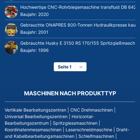
Hochwertige CNC-Rohrbiegemaschine transfluid DB 642-CN
Baujahr:
2020
Gebrauchte ONAPRES 800-Tonnen Hydraulikpresse kaufe
Baujahr:
2001
Gebrauchte Husky E 3150 RS 170/155 Spritzgießmaschin
Baujahr:
1996
Seite 1
Nächste
››
Seite
MASCHINEN NACH PRODUKTTYP
Vertikale Bearbeitungszentren
|
CNC Drehmaschinen
|
Universal Bearbeitungszentren
|
Horizontal-
Bearbeitungszentrum
|
Spritzgiessmaschinen
|
Koordinatenmessmaschinen
|
Laserschneidmaschine
|
Draht-
und Kabelbearbeitungsmaschinen
|
Schleifmaschinen
|