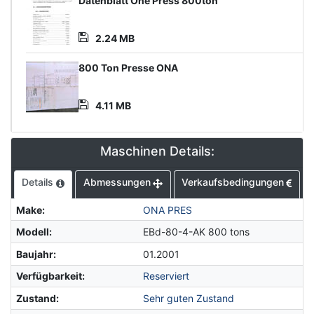
Product
Datenblatt One Press 800ton
Document
2.24 MB
800 Ton Presse ONA
4.11 MB
Maschinen Details:
Details
Abmessungen
Verkaufsbedingungen
Make
:
ONA PRES
Modell
:
EBd-80-4-AK 800 tons
Baujahr
:
01.2001
Verfügbarkeit
:
Reserviert
Zustand
:
Sehr guten Zustand