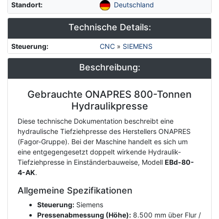
Standort
:
Deutschland
Technische Details:
Steuerung
:
CNC
»
SIEMENS
Beschreibung:
Gebrauchte ONAPRES 800-Tonnen
Description
Hydraulikpresse
Diese technische Dokumentation beschreibt eine
hydraulische Tiefziehpresse des Herstellers ONAPRES
(Fagor-Gruppe). Bei der Maschine handelt es sich um
eine entgegengesetzt doppelt wirkende Hydraulik-
Tiefziehpresse in Einständerbauweise, Modell
EBd-80-
4-AK
.
Allgemeine Spezifikationen
Steuerung:
Siemens
Pressenabmessung (Höhe):
8.500 mm über Flur /