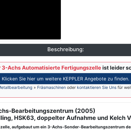
Beschreibung:
 3-Achs Automatisierte Fertigungszelle
ist leider s
Klicken Sie hier um weitere KEPPLER Angebote zu finden.
etallbearbeitung
»
Fräsmaschinen
oder
kontaktieren Sie Uns
für wei
Achs-Bearbeitungszentrum (2005)
ling, HSK63, doppelter Aufnahme und Kelch Vo
szelle, aufgebaut um ein 3-Achs-Sonder-Bearbeitungszentrum des H