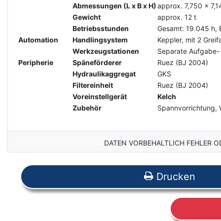
Abmessungen (L x B x H)
approx. 7,750 x 7,
Gewicht
approx. 12 t
Betriebsstunden
Gesamt: 19.045 h, B
Automation
Handlingsystem
Keppler, mit 2 Grei
Werkzeugstationen
Separate Aufgabe-
Peripherie
Späneförderer
Ruez (BJ 2004)
Hydraulikaggregat
GKS
Filtereinheit
Ruez (BJ 2004)
Voreinstellgerät
Kelch
Zubehör
Spannvorrichtung,
DATEN VORBEHALTLICH FEHLER O
Drucken