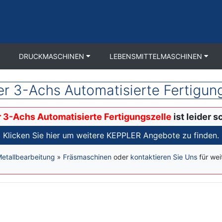
DRUCKMASCHINEN
LEBENSMITTELMASCHINEN
er 3-Achs Automatisierte Fertigung
 3-Achs Automatisierte Fertigungszelle
ist leider s
Klicken Sie hier um weitere KEPPLER Angebote zu finden.
etallbearbeitung
»
Fräsmaschinen
oder
kontaktieren Sie Uns
für wei