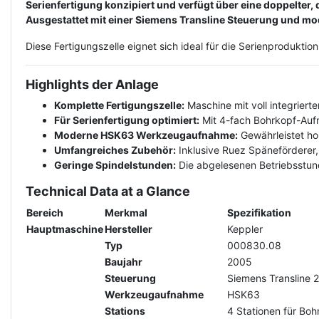
Serienfertigung konzipiert und verfügt über eine doppelter
Ausgestattet mit einer Siemens Transline Steuerung und mo
Diese Fertigungszelle eignet sich ideal für die Serienprodukti
Highlights der Anlage
Komplette Fertigungszelle:
Maschine mit voll integrier
Für Serienfertigung optimiert:
Mit 4-fach Bohrkopf-Auf
Moderne HSK63 Werkzeugaufnahme:
Gewährleistet hoh
Umfangreiches Zubehör:
Inklusive Ruez Späneförderer
Geringe Spindelstunden:
Die abgelesenen Betriebsstund
Technical Data at a Glance
Bereich
Merkmal
Spezifikation
Hauptmaschine
Hersteller
Keppler
Typ
000830.08
Baujahr
2005
Steuerung
Siemens Transline
Werkzeugaufnahme
HSK63
Stations
4 Stationen für Bo