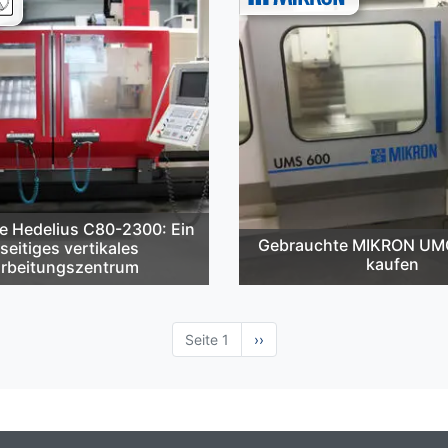
e Hedelius C80-2300: Ein
Gebrauchte MIKRON UM
lseitiges vertikales
kaufen
rbeitungszentrum
Seite 1
Nächste
››
Seite