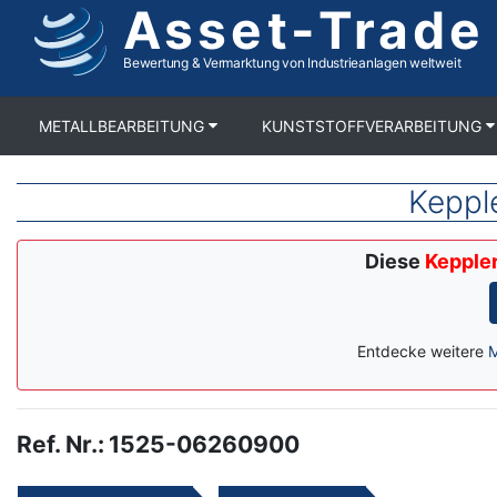
Asset-Trade
Direkt
zum
Inhalt
Bewertung & Vermarktung von Industrieanlagen weltweit
METALLBEARBEITUNG
KUNSTSTOFFVERARBEITUNG
Keppl
Diese
Keppler
Entdecke weitere
M
Ref. Nr.
:
1525-06260900