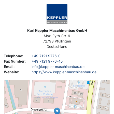
Image
Address
Karl Keppler Maschinenbau GmbH
Max-Eyth-Str. 9
72793
Pfullingen
Deutschland
Telephone
:
+49 7121 9776-0
Fax Number
:
+49 7121 9776-45
Email
:
info@keppler-maschinenbau.de
Website
:
https://www.keppler-maschinenbau.de
Geolocation