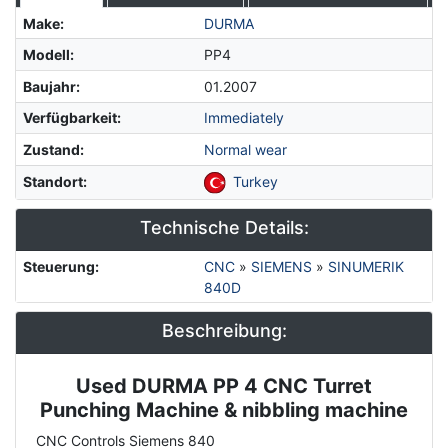
Make
:
DURMA
Modell
:
PP4
Baujahr
:
01.2007
Verfügbarkeit
:
Immediately
Zustand
:
Normal wear
Standort
:
Turkey
Technische Details:
Steuerung
:
CNC
»
SIEMENS
»
SINUMERIK
840D
Beschreibung:
Used DURMA PP 4 CNC Turret
Description
Punching Machine & nibbling machine
CNC Controls Siemens 840