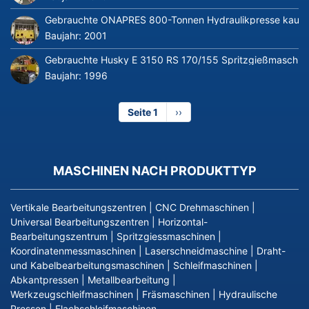
Gebrauchte ONAPRES 800-Tonnen Hydraulikpresse kaufe
Baujahr:
2001
Gebrauchte Husky E 3150 RS 170/155 Spritzgießmaschin
Baujahr:
1996
Seite 1
Nächste
››
Seite
MASCHINEN NACH PRODUKTTYP
Vertikale Bearbeitungszentren
|
CNC Drehmaschinen
|
Universal Bearbeitungszentren
|
Horizontal-
Bearbeitungszentrum
|
Spritzgiessmaschinen
|
Koordinatenmessmaschinen
|
Laserschneidmaschine
|
Draht-
und Kabelbearbeitungsmaschinen
|
Schleifmaschinen
|
Abkantpressen
|
Metallbearbeitung
|
Werkzeugschleifmaschinen
|
Fräsmaschinen
|
Hydraulische
Pressen
|
Flachschleifmaschinen