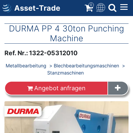
Direkt
0
Asset-Trade
zum
Inhalt
DURMA PP 4 30ton Punching
Machine
Ref. Nr.
:
1322-05312010
Produkte
Metallbearbeitung
Blechbearbeitungsmaschinen
Stanzmaschinen
Angebot anfragen
Images