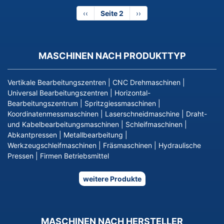
Vorherige
‹‹
Seite 2
Nächste
››
Seite
Seite
MASCHINEN NACH PRODUKTTYP
Vertikale Bearbeitungszentren
|
CNC Drehmaschinen
|
Universal Bearbeitungszentren
|
Horizontal-
Bearbeitungszentrum
|
Spritzgiessmaschinen
|
Koordinatenmessmaschinen
|
Laserschneidmaschine
|
Draht-
und Kabelbearbeitungsmaschinen
|
Schleifmaschinen
|
Abkantpressen
|
Metallbearbeitung
|
Werkzeugschleifmaschinen
|
Fräsmaschinen
|
Hydraulische
Pressen
|
Firmen Betriebsmittel
weitere Produkte
MASCHINEN NACH HERSTELLER