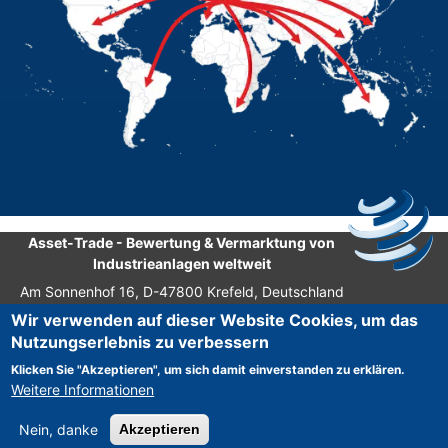
Asset-Trade
-
Bewertung & Vermarktung von
Industrieanlagen weltweit
Am Sonnenhof 16, D-47800 Krefeld, Deutschland
Wir verwenden auf dieser Website Cookies, um das
Tel.: +49 2151 32 500 33
Nutzungserlebnis zu verbessern
Fax.: +49 2151 65 29 22
Klicken Sie "Akzeptieren", um sich damit einverstanden zu erklären.
© 2026 Asset-Trade
Weitere Informationen
Nein, danke
Akzeptieren