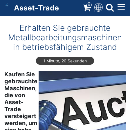
Direkt
0
Asset-Trade
zum
Inhalt
Erhalten Sie gebrauchte
Metallbearbeitungsmaschinen
in betriebsfähigem Zustand
1 Minute, 20 Sekunden
Kaufen Sie
gebrauchte
Maschinen,
die von
Asset-
Trade
versteigert
werden, um
eine hohe