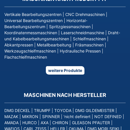
Vertikale Bearbeitungszentren
|
CNC Drehmaschinen
|
Universal Bearbeitungszentren
|
Horizontal-
Bearbeitungszentrum
|
Spritzgiessmaschinen
|
Koordinatenmessmaschinen
|
Laserschneidmaschine
|
Draht-
und Kabelbearbeitungsmaschinen
|
Schleifmaschinen
|
Abkantpressen
|
Metallbearbeitung
|
Fräsmaschinen
|
Werkzeugschleifmaschinen
|
Hydraulische Pressen
|
Flachschleifmaschinen
weitere Produkte
MASCHINEN NACH HERSTELLER
DMG DECKEL
|
TRUMPF
|
TOYODA
|
DMG GILDEMEISTER
|
MAZAK
|
MIKRON
|
SPINNER
|
'nicht definiert
|
NOT DEFINED
|
AMADA
|
HURCO
|
AXA
|
CHIRON
|
GLEASON PFAUTER
|
WAFIOS
|
CARL ZEISS
|
HELLER
|
OKUMA
|
DMG MORI SEIKI
|