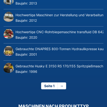
Baujahr:
2013
Hochwertige Maschinen zur Herstellung und Verarbeitung v
Baujahr:
2012
Hochwertige CNC-Rohrbiegemaschine transfluid DB 642-CN
Baujahr:
2020
Gebrauchte ONAPRES 800-Tonnen Hydraulikpresse kaufe
Baujahr:
2001
Gebrauchte Husky E 3150 RS 170/155 Spritzgießmaschin
Baujahr:
1996
Seite 1
Nächste
››
Seite
MASCHINEN NACH PRODUKTTYP